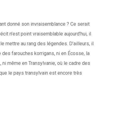
étant donné son invraisemblance ? Ce serait
cit n’est point vraisemblable aujourd’hui, il
le mettre au rang des légendes. D’ailleurs, il
e des farouches korrigans, ni en Écosse, la
, ni même en Transylvanie, où le cadre des
ue le pays transylvain est encore très