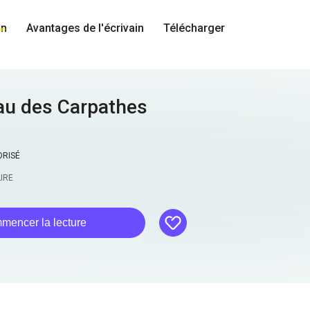
in
Avantages de l'écrivain
Télécharger
au des Carpathes
ORISÉ
LIRE
like
mencer la lecture