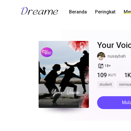
Beranda
Peringkat
Men
Your Voi
nusaybah
book_age
18
+
109
1K
IKUTI
student
seriou
Mul