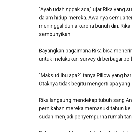
"Ayah udah nggak ada," ujar Rika yang sudah terduduk lemas di sofa dengan air mata yang sudah membanjiri. Entah apa yang terjadi dalam hidup mereka. Awalnya semua terlihat baik-baik saja sampai beberapa orang datang ke rumah menyatakan bahwa sang suami meninggal dunia karena bunuh diri. Rika bingung kenapa bisa orang mengetahui tentang alamat yang sudah belasan tahun mereka sembunyikan.

Bayangkan bagaimana Rika bisa menerima kenyataan itu, jelas saja sang suami 3 hari dulu pamit untuk melakukan perjalanan ke luar kota untuk melakukan survey di berbagai perbatasan dunia yang mengalami berbagai krisis kesehatan.

"Maksud Ibu apa?" tanya Pillow yang baru saja sampai ke rumah. Ya dia baru pulang dari bermain, sekarang Pillow berumur 7 tahun. Otaknya tidak begitu mengerti apa yang dikatakan sang Ibu.

Rika langsung mendekap tubuh sang Anak. Pillow adalah anugrah terbesar dalam hidup Rika dan juga sang suami yaitu Razan. Usia pernikahan mereka memasuki tahun ke tiga belas barulah Rika di nyatakan Hamil. penantian yang sangat lama sehingga kehadiran Pillow sudah menjadi penyempurna rumah tangga mereka.

Beberapa waktu yang lalu, berita itu datang dengan sendirinya dari perwakilan perusahaan sang suami bekerja yaitu sugaar Cure. Perusahaan farmasi terbesar di dunia yang sudah terkenal di mana-mana, bahkan di obat-obat produksi dari perusahaan itu sangat dicari oleh banyak orang.

Ayah Pillow bekerja di sana hampir dua puluh tahun lamanya. Dia menjadi salah satu peneliti di perusahaan itu. Bahkan saat dunia terserang virus hebat, hanya perusahaan Sugaar Cure yang mampu menciptakan vaksin untuk membasmi virus itu hingga mencegah terjadinya pemusnahan manusia secara massal karena virus tersebut.

Beberapa orang kembali datang ke rumah itu, Rika langsung menutupi wajah sang anak agar tidak ada yang mengenal wajah itu. Menjadi peneliti hebat tentu saja membuat banyak orang yang mengincar Razan yang keluarga. Apalagi Razan menjadi ketua proyek pembuatan vaksin untuk membasmi virus beberapa tahun yang lalu.

Razan sudah mempunyai beberapa firasat bahwa keluarga mereka tidak baik-baik saja sehingga setiap keluar rumah sang anak pasti tidak menggunakan wajah asli melainkan dengan menggunakan topeng yang sudah disiapkan oleh Razan. Dia harus menjaga sang anak walaupun maut taruhannya. Apalagi Razan tidak bersekolah sama sekali

Pernah sekali Pillow bertanya kenapa dia harus memakai topeng ini setiap keluar? Razan tidak menyembunyikan apapun karena dari kecil sang anak memang sangat pintar. Kepintaran Ibu dan Ayahnya jelas saja menurun pada sang anak.

Razan dan Rika merupakan peneliti yang selalu dicari-cari perusahaan bahkan instansi pemerintahan dari berbagai negara, tetapi karena sudah berteman lama dengan pemilik perusahaan Sugaar Cure sehingga dia hanya bekerja di sana. Saat Rika hamil dia langsung berhenti bekerja dan fokus pada kehamilan untuk menanti kelahiran sang anak.

Tepat usia kandungan Rika 4 bulan, mereka sepakat untuk pindah ke sebuah desa yang jauh dari pusat kota. Di sana tidak ada yang tahu tentang keluarg