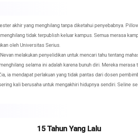
ster akhir yang menghilang tanpa diketahui penyebabnya. Pillo
menghilang tidak terpublish keluar kampus. Semua merasa kampu
kan oleh Universitas Serius.
n Nevan melakukan penyelidikan untuk mencari tahu tentang maha
nghilang selama ini adalah karena bunuh diri. Mereka merasa 
 Zia, ia mendapat perlakuan yang tidak pantas dari dosen pembi
ering kali berusaha untuk mengakhiri hidupnya sendiri. Seline s
an apa yang terjadi kepada tiga temannya yang lain yaitu Pillow
r tidak ada lagi mahasiswa yang menghilang secara tiba-tiba. 
am agar aman?
 membaca diwaktu ibadah.
15 Tahun Yang Lalu