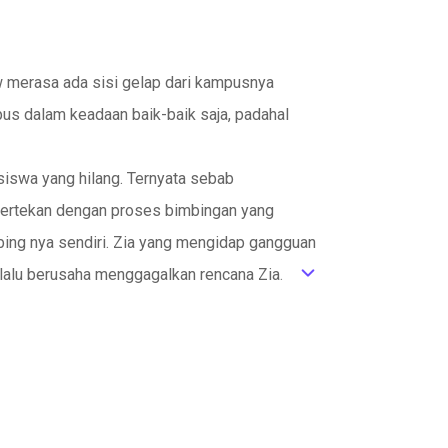
w merasa ada sisi gelap dari kampusnya
s dalam keadaan baik-baik saja, padahal
siswa yang hilang. Ternyata sebab
tertekan dengan proses bimbingan yang
mbing nya sendiri. Zia yang mengidap gangguan
elalu berusaha menggagalkan rencana Zia.
ic_default
, Nevan dan Dika. Mereka melakukan berbagai
Mampukah mereka bersuara setelah berbagai