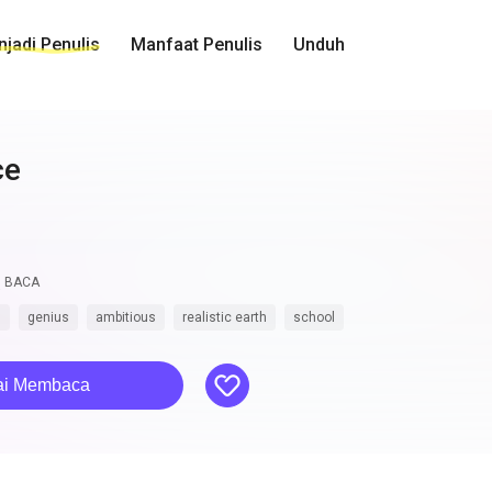
jadi Penulis
Manfaat Penulis
Unduh
ce
BACA
s
genius
ambitious
realistic earth
school
like
ai Membaca