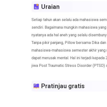
Uraian
Setiap tahun akan selalu ada mahasiswa seme
sendiri. Bagaimana mungkin mahasiswa yang 
nyatanya ada hal aneh yang selalu disembunyi
Tanpa pikir panjang, Pillow bersama Dika da
mahasiswa-mahasiswa semester akhir yang me
dapat merusak mental. Hal ini terjadi kepada
jiwa Post Traumatic Stress Disorder (PTSD) s
Seline tidak bisa menutup mulut, ia mengatak
penyelidikan untuk memecahkan kasus ini aga
Pratinjau gratis
macam teror terjadi, atau mereka memilih di
Note : Cerita ini hanya fiktif belaka. Jangan