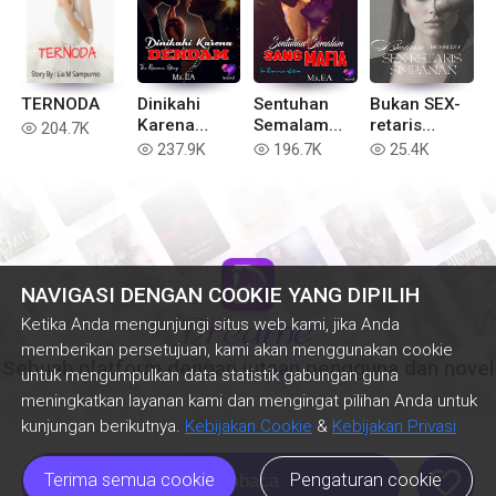
TERNODA
Dinikahi
Sentuhan
Bukan SEX-
Karena
Semalam
retaris
204.7K
read
Dendam
Sang Mafia
Simpanan
237.9K
196.7K
25.4K
read
read
read
NAVIGASI DENGAN COOKIE YANG DIPILIH
Ketika Anda mengunjungi situs web kami, jika Anda
memberikan persetujuan, kami akan menggunakan cookie
Sebuah platform dengan jutaan pengguna dan novel
untuk mengumpulkan data statistik gabungan guna
meningkatkan layanan kami dan mengingat pilihan Anda untuk
kunjungan berikutnya.
Kebijakan Cookie
&
Kebijakan Privasi
like
Terima semua cookie
Pengaturan cookie
Lanjut Membaca