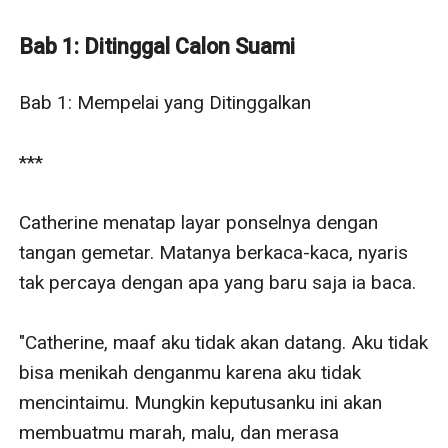
penderitaan.
Namun, di balik pernikahan penuh luka ini, terungkap
Bab 1: Ditinggal Calon Suami
rahasia kelam—ibu tiri Catherine menginginkan
nyawanya demi menguasai warisan keluarga. Ketika
Bab 1: Mempelai yang Ditinggalkan 

Catherine diculik dan nyaris kehilangan segalanya,
hanya satu orang yang datang menyelamatkannya—
***

Nicolas.
Akankah kebencian di antara mereka berubah menjadi
Catherine menatap layar ponselnya dengan 
cinta? Atau justru berakhir dalam kehancuran?
tangan gemetar. Matanya berkaca-kaca, nyaris 
Sequel—Tergoda Istri Pengganti
tak percaya dengan apa yang baru saja ia baca.

"Catherine, maaf aku tidak akan datang. Aku tidak 
bisa menikah denganmu karena aku tidak 
mencintaimu. Mungkin keputusanku ini akan 
membuatmu marah, malu, dan merasa 