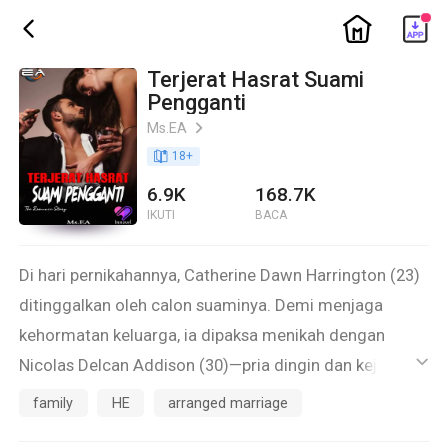
ic_home
ic_back
Terjerat Hasrat Suami
Pengganti
Ms.EA
ic_arrow_right
book_age
18
+
6.9K
168.7K
IKUTI
BACA
Di hari pernikahannya, Catherine Dawn Harrington (23)
ditinggalkan oleh calon suaminya. Demi menjaga
kehormatan keluarga, ia dipaksa menikah dengan
Nicolas Delcan Addison (30)—pria dingin dan kejam
ic_default
yang sama sekali tidak menginginkannya. Pernikahan
family
HE
arranged marriage
ini bukan awal kebahagiaan, melainkan awal