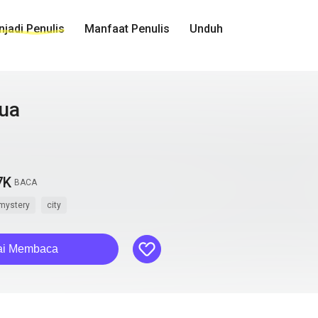
jadi Penulis
Manfaat Penulis
Unduh
ua
7K
BACA
mystery
city
like
ai Membaca