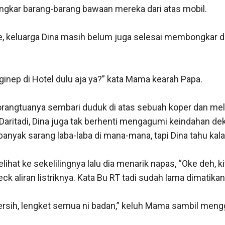
kar barang-barang bawaan mereka dari atas mobil.

re, keluarga Dina masih belum juga selesai membongkar 
 nginep di Hotel dulu aja ya?” kata Mama kearah Papa.

ngtuanya sembari duduk di atas sebuah koper dan meliha
Daritadi, Dina juga tak berhenti mengagumi keindahan dek
 banyak sarang laba-laba di mana-mana, tapi Dina tahu kal
lihat ke sekelilingnya lalu dia menarik napas, “Oke deh, ki
k aliran listriknya. Kata Bu RT tadi sudah lama dimatikan,
sih, lengket semua ni badan,” keluh Mama sambil mengge