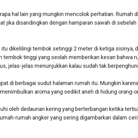
erapa hal lain yang mungkin mencolok perhatian. Rumah di
at jika disandingkan dengan hamparan sawah di sebelah k
u dikelilingi tembok setinggi 2 meter di ketiga sisinya, d
leh tembok tinggi yang seolah memberikan kesan bahwa rum
rurus, jelas-jelas menunjukkan kalau sudah tak berpenghun
pat di berbagai sudut halaman rumah itu. Mungkin karena 
menimbulkan aroma yang sedikit aneh di hidung orang-oran
i oleh dedaunan kering yang berterbangan ketika tertiup a
umah-rumah angker yang sering digambarkan dalam cerita