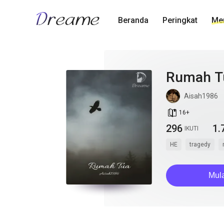
Beranda
Peringkat
Men
Rumah T
Aisah1986
book_age
16
+
296
1.
IKUTI
HE
tragedy
Mul