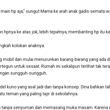
an main hp aja,” sungut Mama ke arah anak gadis semata 
 hpnya ke atas jok, lebih tepatnya, membanting hp itu ke 
ngkah kolokan anaknya.

 mobil dan mulai menurunkan barang-barang yang ada disa
tegun untuk sesaat. Rumah ini sekalipun terlihat tak teraw
engan sungguh-sungguh. 

 kuno yang asal jadi dan tanpa konsep. Dina bahkan ta
tu teman yang paling tajir di sekolahnya.

g tanpa senyuman dan memasang muka masam. Karena me