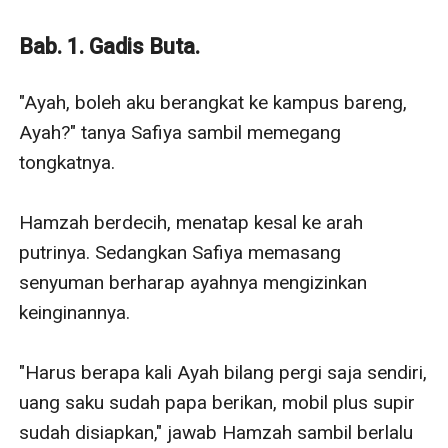
Rashid. Hal itu tentu membuat beban yang sebelumnya
sudah berat, terasa makin penat. Pernikahan terpaksa,
Bab. 1. Gadis Buta.
ayah dan kakak yang tak menginginkan dirinya, dan
kenyataan menyakitkan lainnya, semakin membuat
"Ayah, boleh aku berangkat ke kampus bareng, 
Safiya frustrasi menjalani hari-hari.
Ayah?" tanya Safiya sambil memegang 
Lantas, bagaimana jadinya jika Safiya mendapatkan
tongkatnya.

penglihatannya kembali dengan cara yang tak terduga.
Akankah dia membalas dendam atas rasa sakit yang
Hamzah berdecih, menatap kesal ke arah 
dia terima, atau justru terjebak dalam lingkaran derita
putrinya. Sedangkan Safiya memasang 
yang tak berujung?
senyuman berharap ayahnya mengizinkan 
Baca kisah lengkapnya hanya di Dreame!
keinginannya.

"Harus berapa kali Ayah bilang pergi saja sendiri, 
uang saku sudah papa berikan, mobil plus supir 
sudah disiapkan," jawab Hamzah sambil berlalu 