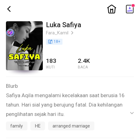
ic_home
ic_back
Luka Safiya
Fara_Kamil
ic_arrow_right
book_age
18
+
183
2.4K
IKUTI
BACA
Blurb
Safiya Aqila mengalami kecelakaan saat berusia 16
tahun. Hari sial yang berujung fatal. Dia kehilangan
penglihatan sejak hari itu.
ic_default
Kesedihannya makin mendalam ketika ayahnya
family
HE
arranged marriage
menjodohkan dirinya dengan kerabat sendiri, Samir Al