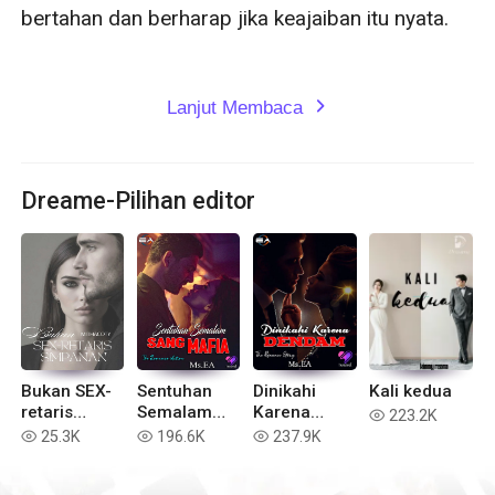
bertahan dan berharap jika keajaiban itu nyata.

Lanjut Membaca
expand_more
Dreame-Pilihan editor
Bukan SEX-
Sentuhan
Dinikahi
Kali kedua
retaris
Semalam
Karena
223.2K
read
Simpanan
Sang Mafia
Dendam
25.3K
196.6K
237.9K
read
read
read