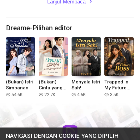
Lanjut Membaca
expand_more
Dreame-Pilihan editor
(Bukan) Istri
(Bukan)
Menyala Istri
Trapped in
Simpanan
Cinta yang
Sah!
My Future
Diinginkan
Boss
54.6K
22.7K
4.6K
3.5K
read
read
read
read
NAVIGASI DENGAN COOKIE YANG DIPILIH