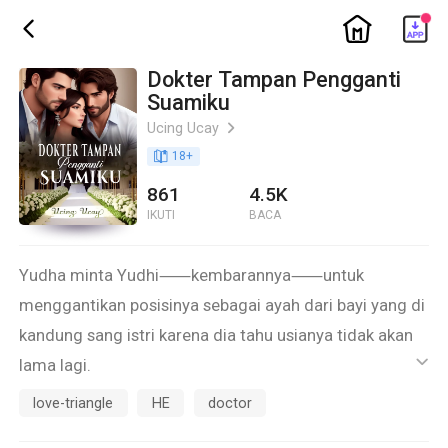
ic_home
ic_back
Dokter Tampan Pengganti
Suamiku
Ucing Ucay
ic_arrow_right
book_age
18
+
861
4.5K
IKUTI
BACA
Yudha minta Yudhi⸺kembarannya⸺untuk
menggantikan posisinya sebagai ayah dari bayi yang di
kandung sang istri karena dia tahu usianya tidak akan
lama lagi.
ic_default
Apakah Yudhi akan melaksanakan amanah itu?
love-triangle
HE
doctor
Bagaimana perasaan Dara yang sebenarnya pada