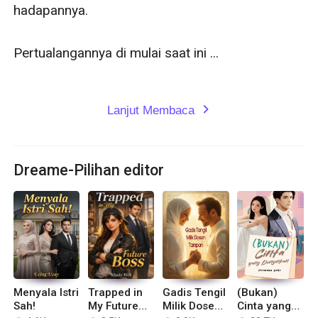
hadapannya.

Pertualangannya di mulai saat ini ... 

Lanjut Membaca
expand_more
Dreame-Pilihan editor
Menyala Istri
Trapped in
Gadis Tengil
(Bukan)
Sah!
My Future
Milik Dosen
Cinta yang