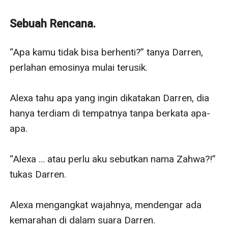
Alexa Ryuzaki terpaksa menyamar sebagai Zahwa-
Mahasiswi di Universitas Ryuzaki milik keluarganya
Sebuah Rencana.
sendiri karena ingin menyelidiki isu maraknya 'Ayam
Kampus' di sana, tugas Alexa mencari mucikari yang
“Apa kamu tidak bisa berhenti?” tanya Darren, 
menaunginya. Dia harus terjun langsung dan melayani
perlahan emosinya mulai terusik.

Darren sekalipun dia harus menyerahkan mahkota
berharganya pada pria itu.
Alexa tahu apa yang ingin dikatakan Darren, dia 
Apakah hubungan Darren dan Zahwa akan berlanjut?
hanya terdiam di tempatnya tanpa berkata apa-
Bagaimana jika Darren tahu kalau Zahwa ternyata
apa.

adalah Alexa-putri pemilik Universitas yang sedang
menyamar?
“Alexa … atau perlu aku sebutkan nama Zahwa?!” 
Baca kisah mereka di sini. Ekslusif hanya di Innovel/
tukas Darren.

Dreame. Jangan lupa untuk masukan cerita ini ke
pustaka dan komen di bab yang kalian suka.
Alexa mengangkat wajahnya, mendengar ada 
Terimakasih.
kemarahan di dalam suara Darren.
