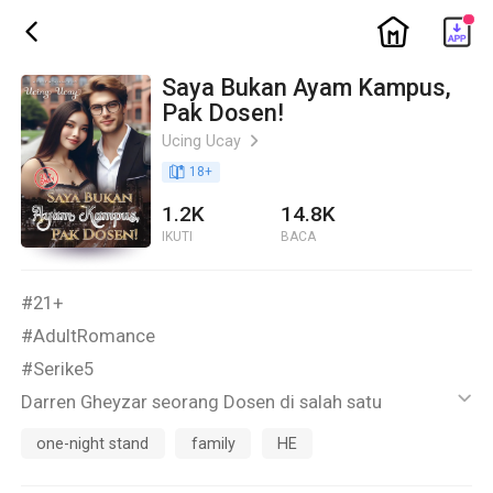
ic_home
ic_back
Saya Bukan Ayam Kampus,
Pak Dosen!
Ucing Ucay
ic_arrow_right
book_age
18
+
1.2K
14.8K
IKUTI
BACA
#21+
#AdultRomance
#Serike5
Darren Gheyzar seorang Dosen di salah satu
ic_default
Universitas Ryuzaki, iseng membooking seorang
one-night stand
family
HE
wanita penghibur untuk semalam.