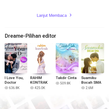
Lanjut Membaca
expand_more
Dreame-Pilihan editor
I Love You,
RAHIM
Takdir Cinta
Suamiku
Doctor
KONTRAK
Bocah SMA
509.8K
read
636.8K
425.0K
2.6M
read
read
read