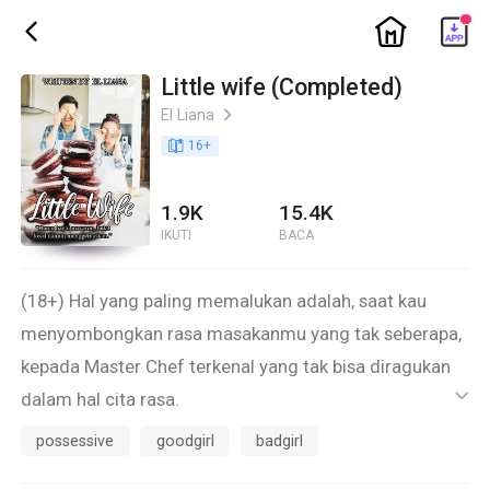
ic_home
ic_back
Little wife (Completed)
El Liana
ic_arrow_right
book_age
16
+
1.9K
15.4K
IKUTI
BACA
(18+) Hal yang paling memalukan adalah, saat kau
menyombongkan rasa masakanmu yang tak seberapa,
kepada Master Chef terkenal yang tak bisa diragukan
dalam hal cita rasa.
ic_default
Veve Veronika, gadis songong yang selalu berlagak
possessive
goodgirl
badgirl
menjadi seorang Master Chef.. Hobby menantang