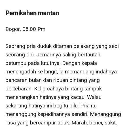
Akbir dewangga dengan ilmunya yang tidak seberapa.
Namun, saat mengetahui Akbir adalah Master Chef,
Pernikahan mantan
Veve malah menyukai pria itu. Keberuntungan berpihak
pada gadis itu, gadis itu dijodohkan orang tuanya
Bogor, 08.00 Pm

dengan Akbir Dewangga.
Cover By Arashop
Seorang pria duduk ditaman belakang yang sepi 
seorang diri. Jemarinya saling bertautan 
betumpu pada lututnya. Dengan kepala 
menengadah ke langit, ia memandang indahnya 
pancaran bulan dan ribuan bintang yang 
bertebaran. Kelip cahaya bintang tampak 
menenangkan hatinya yang kacau. Walau 
sekarang hatinya ini begitu pilu. Pria itu 
menanggung kepedihannya sendiri. Menanggung 
rasa yang bercampur aduk. Marah, benci, sakit, 