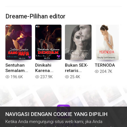
Dreame-Pilihan editor
Sentuhan
Dinikahi
Bukan SEX-
TERNODA
Semalam
Karena
retaris
204.7K
read
Sang Mafia
Dendam
Simpanan
196.6K
237.9K
25.4K
read
read
read
NAVIGASI DENGAN COOKIE YANG DIPILIH
Ketika Anda mengunjungi situs web kami, jika Anda