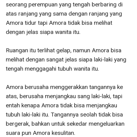
memiliki kepentingan yang sama. Lalu apa jadinya jika
seorang perempuan yang tengah berbaring di 
tiba-tiba Amora menawarkan Daniel untuk menjadi
atas ranjang yang sama dengan ranjang yang 
kekasih pura-puranya? Lantas, apakah Daniel juga
Amora tidur tapi Amora tidak bisa melihat 
menerima tawaran Amora begitu saja tanpa imbalan
dengan jelas siapa wanita itu. 

yang menggiurkan?
-
Ruangan itu terlihat gelap, namun Amora bisa 
Ikuti kisah mereka, baca tanpa klip, biar kita sama-sama
melihat dengan sangat jelas siapa laki-laki yang 
gila okey,,, gkgkgkgk.
tengah menggagahi tubuh wanita itu.

-
Novel ini adalah kolaborasi antara judul SEXY TEACHER
Amora berusaha menggerakkan tangannya ke 
& IMPOSSIBLE WIFE
atas, berusaha menjangkau sang laki-laki, tapi 
entah kenapa Amora tidak bisa menjangkau 
tubuh laki-laki itu. Tangannya seolah tidak bisa 
bergerak, bahkan untuk sekedar mengeluarkan 
suara pun Amora kesulitan.
