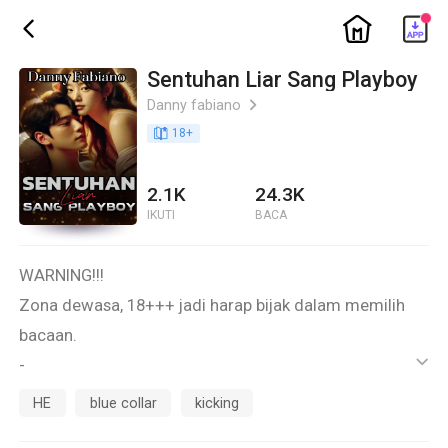
ic_home
ic_back
Sentuhan Liar Sang Playboy
Danny fabiano
ic_arrow_right
book_age
18
+
2.1K
24.3K
IKUTI
BACA
WARNING!!!
Zona dewasa, 18+++ jadi harap bijak dalam memilih
bacaan.
-
ic_default
Spin off "ISTRI MUDA OPPA TEO"
HE
blue collar
kicking
-