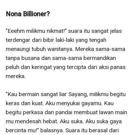
"Aku Daniel, Daniel Fabiano." Ucapnya sangat manis
tapi Amora langsung mengumpat dalam hati saat
Nona Billioner?
seorang laki-laki mengajaknya berkenalan. Pasalnya,
beberapa menit lalu Amora melihat laki-laki itu sedang
"Eeehm milikmu nikmat!" suara itu sangat jelas 
berciuman dengan sangat vulgar di depan pintu
terdengar dari bibir laki-laki yang tengah 
pemberangkatan pesawat, dan baru saja Daniel juga
menaungi tubuh wanitanya. Mereka sama-sama 
melakukan panggilan telpon dengan kekasihnya yang
tanpa busana dan sama-sama bermandikan 
lain.
peluh dan keringat yang tercipta dari aksi panas 
-
mereka.

Nasib sial tengah menimpa Amora , dia sedang patah
hati, dan sekarang bertemu dengan laki-laki Playboy
"Kau bermain sangat liar Sayang, milikmu begitu 
yang sok kegantengan.
keras dan kuat. Aku menyukai gayamu. Kau 
-
begitu perkasa dan pandai membuat lawan main 
Tapi bukankah takdir selalu punya cara untuk
mu mendesah hebat. Aku suka. Aku suka gaya 
mempertemukan dua orang, terlebih lagi dua orang itu
bercinta mu!" balasnya. Suara itu berasal dari 