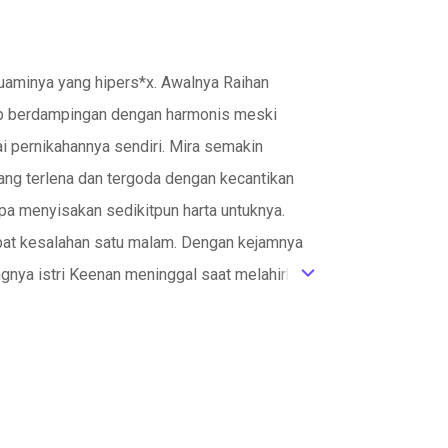
uaminya yang hipers*x. Awalnya Raihan
dup berdampingan dengan harmonis meski
i pernikahannya sendiri. Mira semakin
ang terlena dan tergoda dengan kecantikan
pa menyisakan sedikitpun harta untuknya.
bat kesalahan satu malam. Dengan kejamnya
ngnya istri Keenan meninggal saat melahirkan
ic_default
ali dalam waktu yang tak disangka-sangka.