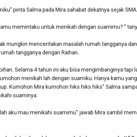
ku" pinta Salma pada Mira sahabat dekatnya sejak SMA. 
kamu memintaku untuk menikah dengan suamimu? " tanya 
idak mungkin menceritakan masalah rumah tangganya dan
umah tangganya dengan Raihan. 

bihan. Selama 4 tahun ini aku bisa mengimbanginya tapi 
umohon menikah lah dengan suamiku. Hanya kamu yang ak
ggup. Kumohon Mira kumohon hiks hiks hiks" Salma sampai
ahi suaminya. 

aiklah aku mau menikahi suamimu" jawab Mira sambil me