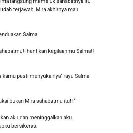
Salma langsung memeluk sahabatnya itu 
dah terjawab. Mira akhirnya mau 
enduakan Salma. 

 sahabatmu!! hentikan kegilaanmu Salma!! 
is kamu pasti menyukainya" rayu Salma 
ai bukan Mira sahabatmu itu!! " 

akan aku dan meninggalkan aku. 
ku bersikeras. 
