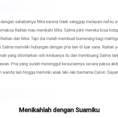
dengan sahabatnya Mira karena tidak sanggup melayani nafsu s
memaksa Raihan mau menikahi Mira. Salma pikir mereka bisa hi
Raihan dan Mira. Tapi dia malah membuat bumerang bagi mahliga
alma memiliki hubungan dengan pria lain di luar sana. Raihan y
nah yang dilontarkan istri keduanya itu dan membuang Salma tan
wan. Pria yang sudah merenggut kesuciannya secara paksa aki
anita lain hingga memiliki anak laki-laki bernama Calvin. Saya
ya karena sudah menghancurkan Salma. Mereka dipertemukan kemb
Calvin yang terus memanggilnya mama.
Menikahlah dengan Suamiku