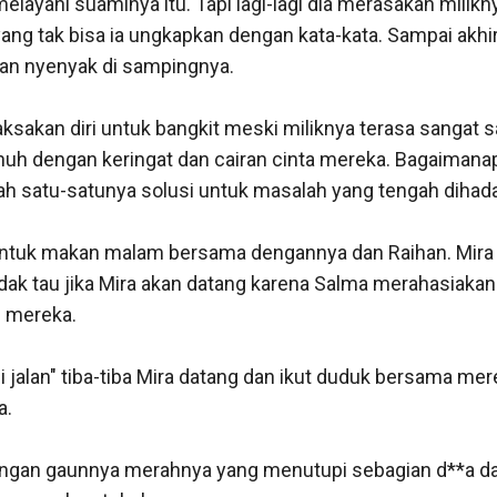
layani suaminya itu. Tapi lagi-lagi dia merasakan milikny
ang tak bisa ia ungkapkan dengan kata-kata. Sampai akhi
an nyenyak di sampingnya. 

aksakan diri untuk bangkit meski miliknya terasa sangat sa
nuh dengan keringat dan cairan cinta mereka. Bagaimana
lah satu-satunya solusi untuk masalah yang tengah dihadap
ntuk makan malam bersama dengannya dan Raihan. Mira 
idak tau jika Mira akan datang karena Salma merahasiakan
mereka. 

i jalan" tiba-tiba Mira datang dan ikut duduk bersama mer
 

 dengan gaunnya merahnya yang menutupi sebagian d**a d