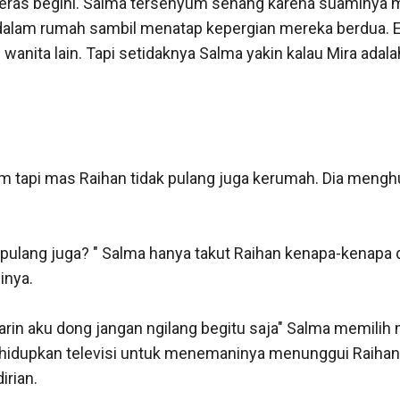
ras begini. Salma tersenyum senang karena suaminya m
dalam rumah sambil menatap kepergian mereka berdua. En
ita lain. Tapi setidaknya Salma yakin kalau Mira adalah
tapi mas Raihan tidak pulang juga kerumah. Dia menghub
lang juga? " Salma hanya takut Raihan kenapa-kenapa di j
ya. 

in aku dong jangan ngilang begitu saja" Salma memilih m
hidupkan televisi untuk menemaninya menunggui Raihan.
rian. 
