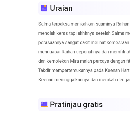
Uraian
Salma terpaksa menikahkan suaminya Raihan 
menolak keras tapi akhirnya setelah Salma 
perasaannya sangat sakit melihat kemesraan 
menguasai Raihan sepenuhnya dan memfitnah S
dan kemolekan Mira malah percaya dengan fit
Takdir mempertemukannya pada Keenan Harta
Keenan meninggalkannya dan menikah dengan w
anaknya. Dia merasa ini adalah karma bagin
Salma terpaksa bekerja sebagai baby sitter 
Pratinjau gratis