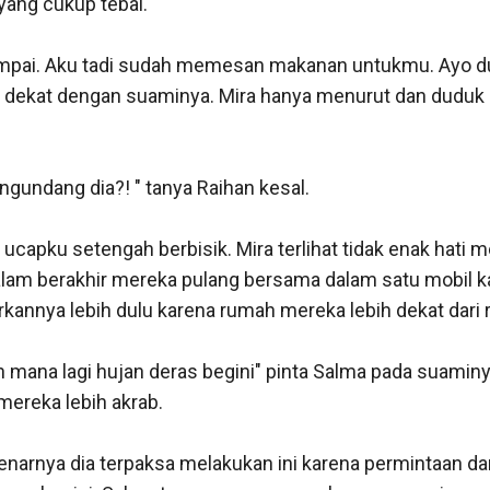
ng cukup tebal. 

sampai. Aku tadi sudah memesan makanan untukmu. Ayo dud
 dekat dengan suaminya. Mira hanya menurut dan duduk 
undang dia?! " tanya Raihan kesal. 

ucapku setengah berbisik. Mira terlihat tidak enak hati m
lam berakhir mereka pulang bersama dalam satu mobil k
nnya lebih dulu karena rumah mereka lebih dekat dari re
n mana lagi hujan deras begini" pinta Salma pada suaminya
reka lebih akrab. 

arnya dia terpaksa melakukan ini karena permintaan dari i