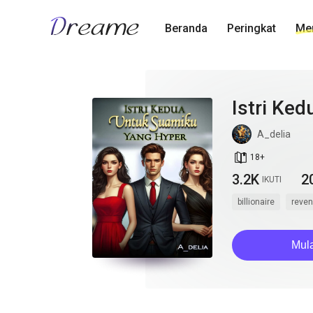
Beranda
Peringkat
Men
Istri Ke
A_delia
book_age
18
+
3.2K
2
IKUTI
billionaire
reve
Mul