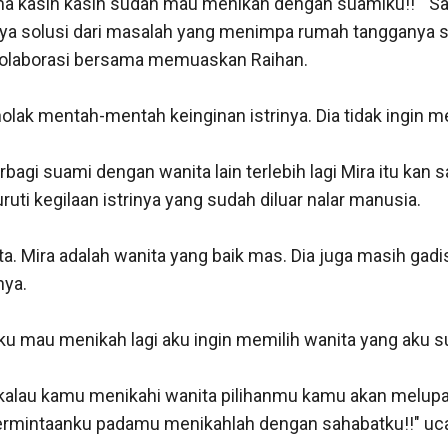
erima kasih kasih sudah mau menikah dengan suamiku!! " 
ya solusi dari masalah yang menimpa rumah tangganya su
olaborasi bersama memuaskan Raihan. 

olak mentah-mentah keinginan istrinya. Dia tidak ingin m
bagi suami dengan wanita lain terlebih lagi Mira itu kan
uti kegilaan istrinya yang sudah diluar nalar manusia. 

a. Mira adalah wanita yang baik mas. Dia juga masih gad
a. 

u mau menikah lagi aku ingin memilih wanita yang aku suk
!! kalau kamu menikahi wanita pilihanmu kamu akan melup
ermintaanku padamu menikahlah dengan sahabatku!!" ucap