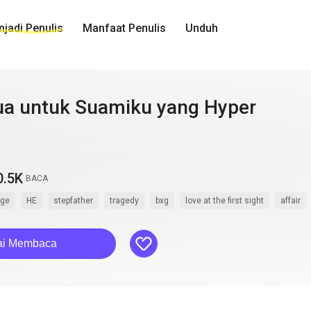
jadi Penulis
Manfaat Penulis
Unduh
dua untuk Suamiku yang Hyper
0.5K
BACA
nge
HE
stepfather
tragedy
bxg
love at the first sight
affair
like
ai Membaca