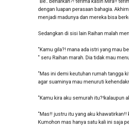
"Be.. benarkah?! terima kasih Mira!! t
dengan luapan perasaan bahagia. Akhirn
menjadi madunya dan mereka bisa berk
Sedangkan di sisi lain Raihan malah men
"Kamu gila?! mana ada istri yang mau ber
" seru Raihan marah. Dia tidak mau menur
"Mas ini demi keutuhan rumah tangga kit
agar suaminya mau menuruti kehendakny
"Kamu kira aku semurah itu?!kalaupun ak
"Mas!! justru itu yang aku khawatirkan
Kumohon mas hanya satu kali ini saja p