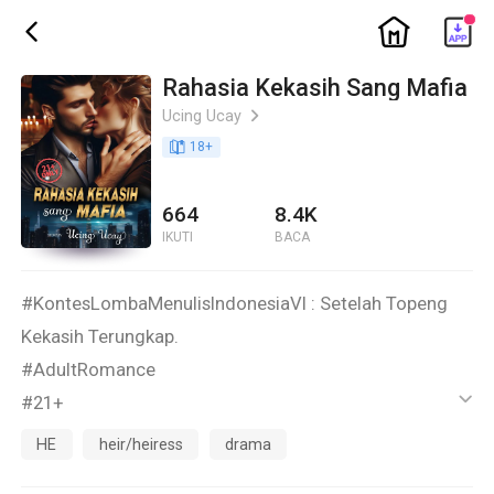
ic_home
ic_back
Rahasia Kekasih Sang Mafia
Ucing Ucay
ic_arrow_right
book_age
18
+
664
8.4K
IKUTI
BACA
#KontesLombaMenulisIndonesiaVI : Setelah Topeng
Kekasih Terungkap.
#AdultRomance
#21+
ic_default
#Seri kedua dari judul Skandal Pengawal Dan Nona
HE
heir/heiress
drama
Muda.