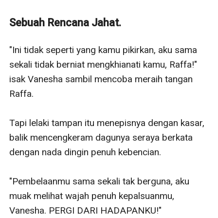
Kebencian Ghaisan Raffasya Fahrian pada sosok
Arthur-ayahnya yang seorang anggota pasukan khusus
Sebuah Rencana Jahat.
militer, membawanya ke dunia hitam, menjadi bos
Mafia dalam dunia bisnis adalah pilihannya
"Ini tidak seperti yang kamu pikirkan, aku sama 
dibandingkan menjadi penerus karir sang ayah di dunia
sekali tidak berniat mengkhianati kamu, Raffa!" 
militer.
isak Vanesha sambil mencoba meraih tangan 
Hingga akhirnya Raffa bertemu dan jatuh cinta pada
Raffa.

gadis bernama Vanesha.
Namun, Raffa kecewa ketika dirinya mengetahui
Tapi lelaki tampan itu menepisnya dengan kasar, 
rahasia Vanesha, wanita yang dia cintai membohongi
balik mencengkeram dagunya seraya berkata 
dirinya. Raffa murka dan mengusir Vanesha dari
dengan nada dingin penuh kebencian.

kediaman dan kehidupannya, bersamaan dengan itu
buah cinta mereka berdua justru tumbuh berdenyut
"Pembelaanmu sama sekali tak berguna, aku 
hidup dalam rahimnya.
muak melihat wajah penuh kepalsuanmu, 
Rahasia apa yang Vanesha miliki sampai Raffa
Vanesha. PERGI DARI HADAPANKU!"
