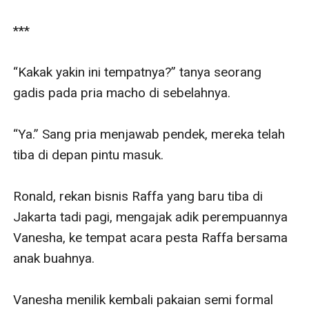
semurka itu?
Akankah Raffa dan Vanesha kembali bersama?
***

Mungkinkah Raffa meninggalkan dunia mafia yang
telah membawa banyak kenangan manis dan buruk
“Kakak yakin ini tempatnya?” tanya seorang 
untuknya?
gadis pada pria macho di sebelahnya.

Semua jawaban ada di cerita ini, jadi ... Selamat
membaca ...
“Ya.” Sang pria menjawab pendek, mereka telah 
Jangan lupa untuk masukan judul ini ke pustaka kalian,
tiba di depan pintu masuk.

beri komen di bab yang menurut kalian menarik karena
komen kalian booster penulis. Terimakasih.
Ronald, rekan bisnis Raffa yang baru tiba di 
Jakarta tadi pagi, mengajak adik perempuannya 
Vanesha, ke tempat acara pesta Raffa bersama 
anak buahnya. 

Vanesha menilik kembali pakaian semi formal 