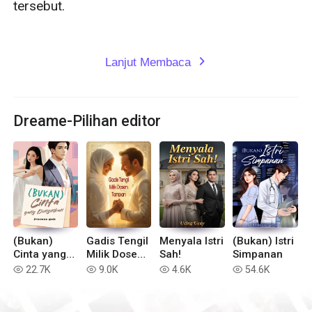
tersebut.

Lanjut Membaca
expand_more
Dreame-Pilihan editor
(Bukan)
Gadis Tengil
Menyala Istri
(Bukan) Istri
Cinta yang
Milik Dosen
Sah!
Simpanan
Diinginkan
Tampan
22.7K
9.0K
4.6K
54.6K
read
read
read
read