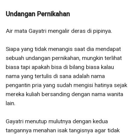
sultan pemilik Universitas Swasta tempatnya mengajar.
Bagaimana jika ada pria lain yang tidak kalah
Undangan Pernikahan
berambisinya untuk mendapatkan Gayatri?
Bisakah Gayatri lepas dari hubungan toxic-nya dengan
Air mata Gayatri mengalir deras di pipinya. 

Arzan dan hidup bahagia dengan pria lain itu?
Siapa yang tidak menangis saat dia mendapat 
sebuah undangan pernikahan, mungkin terlihat 
biasa tapi apakah bisa di bilang biasa kalau 
nama yang tertulis di sana adalah nama 
pengantin pria yang sudah mengisi hatinya sejak 
mereka kuliah bersanding dengan nama wanita 
lain.

Gayatri menutup mulutnya dengan kedua 
tangannya menahan isak tangisnya agar tidak 