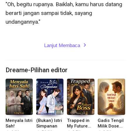
"Oh, begitu rupanya. Baiklah, kamu harus datang 
berarti jangan sampai tidak, sayang 
undangannya."

Lanjut Membaca
expand_more
Dreame-Pilihan editor
Menyala Istri
(Bukan) Istri
Trapped in
Gadis Tengil
Sah!
Simpanan
My Future
Milik Dosen