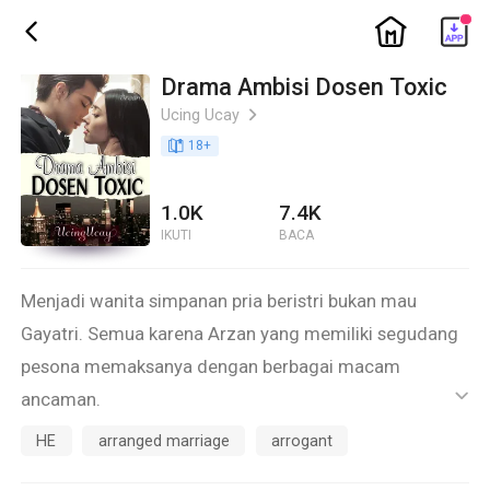
ic_home
ic_back
Drama Ambisi Dosen Toxic
Ucing Ucay
ic_arrow_right
book_age
18
+
1.0K
7.4K
IKUTI
BACA
Menjadi wanita simpanan pria beristri bukan mau
Gayatri. Semua karena Arzan yang memiliki segudang
pesona memaksanya dengan berbagai macam
ancaman.
ic_default
Arzan berambisi mendapatkan Gayatri bagaimanapun
HE
arranged marriage
arrogant
caranya, walaupun dia sudah menikah dengan anak