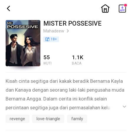
ic_home
ic_back
MISTER POSSESIVE
Mahadeew
ic_arrow_right
book_age
18
+
55
1.1K
IKUTI
BACA
Kisah cinta segitiga dari kakak beradik Bernama Kayla
dan Kanaya dengan seorang laki-laki pengusaha muda
Bernama Angga. Dalam cerita ini konflik selain
percintaan segitiga juga dari permasalahan keluarga
ic_default
yang terjadi dalam keluarga Kanaya, Kanaya yang
revenge
love-triangle
family
selalu dianak tirikan oleh kedua orang tuanya karena