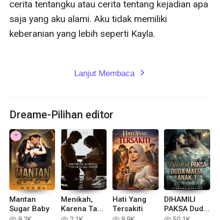
cerita tentangku atau cerita tentang kejadian apa 
saja yang aku alami. Aku tidak memiliki 
keberanian yang lebih seperti Kayla.

Lanjut Membaca
expand_more
Dreame-Pilihan editor
Mantan
Menikah,
Hati Yang
DIHAMILI
Sugar Baby
Karena Tak
Tersakiti
PAKSA Duda
Sengaja
Mafia Anak 1
9.2K
2.1K
9.9K
50.1K
read
read
read
read