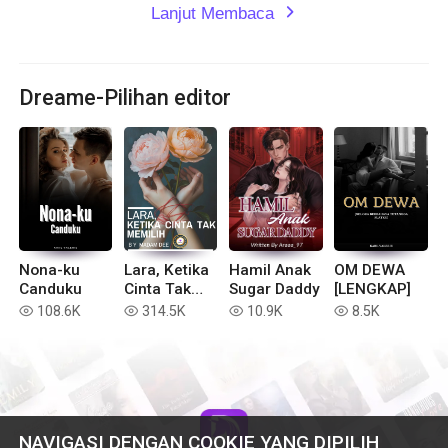
Lanjut Membaca
expand_more
Dreame-Pilihan editor
Nona-ku
Lara, Ketika
Hamil Anak
OM DEWA
Canduku
Cinta Tak
Sugar Daddy
[LENGKAP]
Memilih
108.6K
314.5K
10.9K
8.5K
read
read
read
read
NAVIGASI DENGAN COOKIE YANG DIPILIH