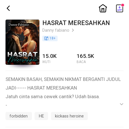
ic_home
ic_back
HASRAT MERESAHKAN
Danny fabiano
ic_arrow_right
book_age
18
+
15.0K
165.5K
IKUTI
BACA
SEMAKIN BASAH, SEMAKIN NIKMAT BERGANTI JUDUL
JADI------ HASRAT MERESAHKAN
Jatuh cinta sama cewek cantik? Udah biasa.
-
ic_default
Jatuh cinta sama janda kembang? Juga udah biasa.
forbidden
HE
kickass heroine
-