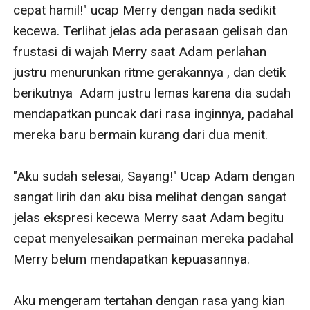
-
Apa pula yang Zaky lakukan untuk membantu Merry?
-
Simak kisah manis mereka di sini. Hanya di kisah ini
-
Ah..., pokonya nikmat dah.....