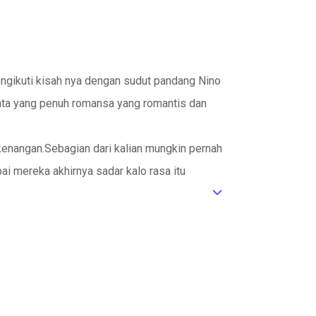
ngikuti kisah nya dengan sudut pandang Nino
Cinta yang penuh romansa yang romantis dan
 kenangan.Sebagian dari kalian mungkin pernah
i mereka akhirnya sadar kalo rasa itu
ic_default
m ikutin kisah CRAZY IN LOVE versi