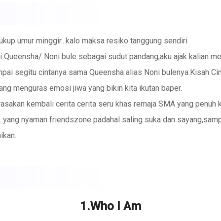
ukup umur minggir...kalo maksa resiko tanggung sendiri
 Queensha/ Noni bule sebagai sudut pandang,aku ajak kalian me
sampai segitu cintanya sama Queensha alias Noni bulenya.Kisah 
ng menguras emosi jiwa yang bikin kita ikutan baper.
erasakan kembali cerita cerita seru khas remaja SMA yang penuh
..yang nyaman friendszone padahal saling suka dan sayang,sampa
ikan.
t hamoir putus asa karena sikap abu abu Queensha.Buat yang belu
 yang ini biar kalian nyambung.
ria bareng aku..😍😍😍
1.Who I Am