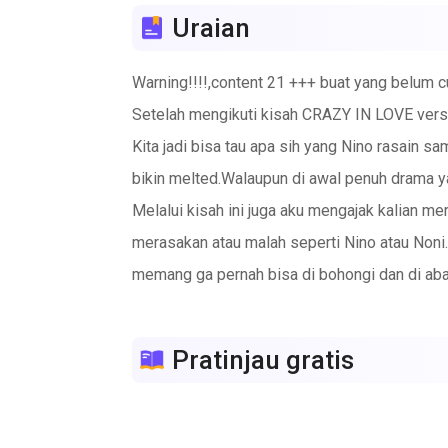
Uraian
Warning!!!!,content 21 +++ buat yang belum c
Setelah mengikuti kisah CRAZY IN LOVE versi
Kita jadi bisa tau apa sih yang Nino rasain 
bikin melted.Walaupun di awal penuh drama ya
Melalui kisah ini juga aku mengajak kalian m
merasakan atau malah seperti Nino atau Noni.
memang ga pernah bisa di bohongi dan di aba
Yuk ikutin kisah suara hati Nino yang sempa
Queensha,aku saranin baca dulu yak baru baca
Pratinjau gratis
Okey gaes....selamat menikmati dan berbaper 