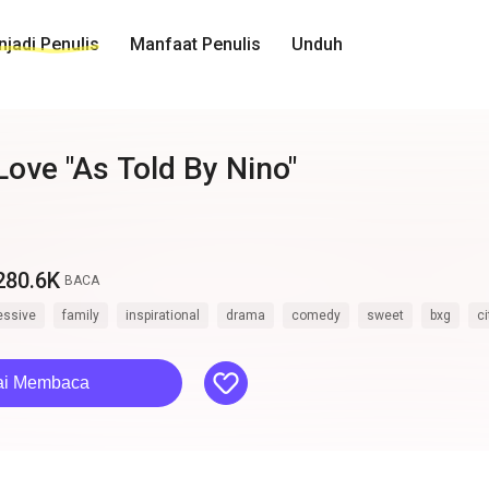
jadi Penulis
Manfaat Penulis
Unduh
Love "As Told By Nino"
280.6K
BACA
essive
family
inspirational
drama
comedy
sweet
bxg
ci
like
ai Membaca