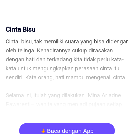
Cinta Bisu
Cinta  bisu, tak memiliki suara yang bisa didengar 
oleh telinga. Kehadirannya cukup dirasakan 
dengan hati dan terkadang kita tidak perlu kata-
kata untuk mengungkapkan perasaan cinta itu 
sendiri. Kata orang, hati mampu mengenali cinta.

Selama ini, itulah yang dilakukan  Mina Ariadne 
Pawaresti— wanita yang menjadi pujaan setiap 
lelaki. Mina, begitulah ia dipanggil. Perempuan 
pemilik rambut ikal coklat, mata bulat, bulu mata 
lentik, hidung mancung, dan bibir mungil  merah 
Baca dengan App
arrow_down