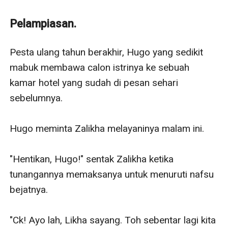
Daylon—Putra bungsunya.
Bagaimana dua insan menikah tanpa rasa cinta?
Pelampiasan.
Jangankan cinta, kenal saja tidak.
Dua kali gagal dalam rumah tangga membuat Daylon
Pesta ulang tahun berakhir, Hugo yang sedikit 
berbeda, begitu juga dengan Zalikha yang sedang
mabuk membawa calon istrinya ke sebuah 
patah hati karena gagal menikah.
kamar hotel yang sudah di pesan sehari 
Apakah keduanya akan bersatu membina rumah
sebelumnya. 

tangga yang harmonis atau sebaliknya?
Hugo meminta Zalikha melayaninya malam ini. 

"Hentikan, Hugo!" sentak Zalikha ketika 
tunangannya memaksanya untuk menuruti nafsu 
bejatnya. 

"Ck! Ayo lah, Likha sayang. Toh sebentar lagi kita 