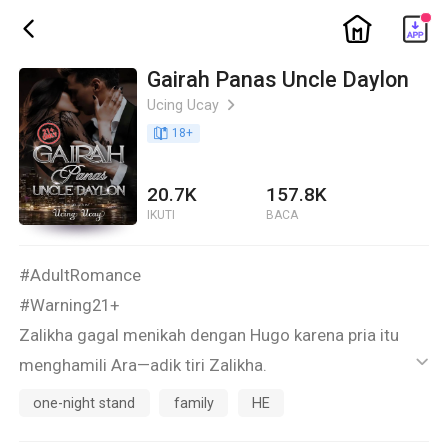
ic_home
ic_back
Gairah Panas Uncle Daylon
Ucing Ucay
ic_arrow_right
book_age
18
+
20.7K
157.8K
IKUTI
BACA
#AdultRomance
#Warning21+
Zalikha gagal menikah dengan Hugo karena pria itu
menghamili Ara—adik tiri Zalikha.
ic_default
Sedangkan Alfredo—Kakeknya Hugo tidak ingin
one-night stand
family
HE
kehilangan Zalikha, dia menjodohkannya dengan