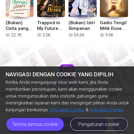
(Bukan)
Trapped in
(Bukan) Istri
Gadis Tengil
Cinta yang
My Future
Simpanan
Milik Dosen
Diinginkan
Boss
Tampan
22.7K
3.5K
54.6K
9.0K
read
read
read
read
NAVIGASI DENGAN COOKIE YANG DIPILIH
Ketika Anda mengunjungi situs web kami, jika Anda
memberikan persetujuan, kami akan menggunakan cookie
Sebuah platform dengan jutaan pengguna dan novel
untuk mengumpulkan data statistik gabungan guna
meningkatkan layanan kami dan mengingat pilihan Anda untuk
kunjungan berikutnya.
Kebijakan Cookie
&
Kebijakan Privasi
like
Terima semua cookie
Pengaturan cookie
Lanjut Membaca