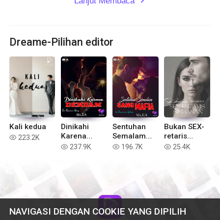
Lanjut Membaca
expand_more
Dreame-Pilihan editor
Kali kedua
Dinikahi
Sentuhan
Bukan SEX-
Karena
Semalam
retaris
223.2K
read
Dendam
Sang Mafia
Simpanan
237.9K
196.7K
25.4K
read
read
read
NAVIGASI DENGAN COOKIE YANG DIPILIH