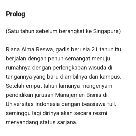
University Of Singapore akan dilakukan satu Minggu
lagi . Dengan terburu-buru Riana harus mencari tempat
Prolog
yang bisa ia tinggali di sana dan berhasil menemukan
sebuah apartemen yang lokasinya dekat dengan area
(Satu tahun sebelum berangkat ke Singapura)

kampusnya. Apartemen itu milik seorang wanita,
memiliki dua kamar tidur sehingga bisa disewa untuk
Riana Alma Reswa, gadis berusia 21 tahun itu 
dua orang, tanpa berpikir panjang ia tentu langsung
berjalan dengan penuh semangat menuju 
menghubungi pemilik apartemen dan melakukan
rumahnya dengan perlengkapan wisuda di 
kesepakatan. Tidak menunggu lama Riana langsung
tangannya yang baru diambilnya dari kampus. 
mentransfer uang sewa apartemen tersebut untuk satu
Setelah empat tahun lamanya mengenyam 
tahun.
pendidikan jurusan Manajemen Bisnis di 
Sampai di Singapura dirinya harus menghadapi
Universitas Indonesia dengan beasiswa full, 
kenyataan pahit karena apartemen yang disewanya
seminggu lagi dirinya akan secara resmi 
ternyata ditinggali oleh seorang pria bukan wanita. Pria
menyandang status sarjana.

tersebut bernama Rangga Putra Wahid yang