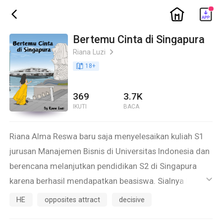
ic_home
ic_back
Bertemu Cinta di Singapura
Riana Luzi
ic_arrow_right
book_age
18
+
369
3.7K
IKUTI
BACA
Riana Alma Reswa baru saja menyelesaikan kuliah S1
jurusan Manajemen Bisnis di Universitas Indonesia dan
berencana melanjutkan pendidikan S2 di Singapura
karena berhasil mendapatkan beasiswa. Sialnya karena
ic_default
terlambat membuka e-mail, ia baru mengetahui bahwa
HE
opposites attract
decisive
acara penerimaan Mahasiswa Baru di National