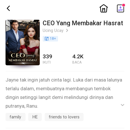
ic_home
ic_back
CEO Yang Membakar Hasrat
Ucing Ucay
ic_arrow_right
book_age
18
+
339
4.2K
IKUTI
BACA
Jayne tak ingin jatuh cinta lagi. Luka dari masa lalunya
terlalu dalam, membuatnya membangun tembok
dingin setinggi langit demi melindungi dirinya dan
putranya, Ranu.
ic_default
Tapi Elang berbeda.
family
HE
friends to lovers
Pria itu terlalu hangat, terlalu sabar, dan terlalu mudah