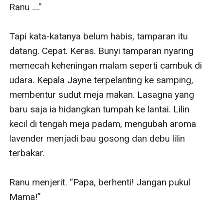
Di antara malam-malam yang semakin panas dan
Ranu ...."

siang-siang yang semakin rumit, mampukah mereka
menemukan tempat yang aman—bukan hanya untuk
Tapi kata-katanya belum habis, tamparan itu 
tubuh mereka, tapi juga hati mereka?
datang. Cepat. Keras. Bunyi tamparan nyaring 
memecah keheningan malam seperti cambuk di 
udara. Kepala Jayne terpelanting ke samping, 
membentur sudut meja makan. Lasagna yang 
baru saja ia hidangkan tumpah ke lantai. Lilin 
kecil di tengah meja padam, mengubah aroma 
lavender menjadi bau gosong dan debu lilin 
terbakar.

Ranu menjerit. “Papa, berhenti! Jangan pukul 
Mama!”
