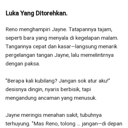
membuatnya lengah. Seorang duda dengan seorang
putri kecil, Elang tampak seperti jawaban dari luka-luka
Luka Yang Ditorehkan.
Jayne. Namun di balik tatapannya yang tenang, Elang
menyimpan bara yang tak padam—hasrat yang terlalu
Reno menghampiri Jayne. Tatapannya tajam, 
lama terpendam sejak perceraiannya dengan Yola.
seperti bara yang menyala di kegelapan malam. 
Ketika malam gelap memaksa Jayne dan Ranu
Tangannya cepat dan kasar—langsung menarik 
mencari perlindungan di rumah Elang, jarak yang dulu
pergelangan tangan Jayne, lalu memelintirnya 
aman mulai runtuh. Sentuhan-sentuhan kecil berubah
dengan paksa.

menjadi percikan. Percikan itu menjadi api.
Tapi tak ada yang mudah saat dua orang dewasa
"Berapa kali kubilang? Jangan sok atur aku!" 
sama-sama membawa beban.
desisnya dingin, nyaris berbisik, tapi 
Jayne takut kembali hancur.
mengandung ancaman yang menusuk.

Dan Elang tak yakin bisa mengendalikan dirinya saat
Jayne begitu dekat, tapi tak pernah benar-benar
Jayne meringis menahan sakit, tubuhnya 
memberi izin.
terhuyung. "Mas Reno, tolong ... jangan—di depan 