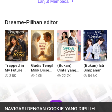
Lanjut Membaca
expand_more
Dreame-Pilihan editor
Trapped in
Gadis Tengil
(Bukan)
(Bukan) Istri
My Future
Milik Dosen
Cinta yang
Simpanan
Boss
Tampan
Diinginkan
3.5K
9.0K
22.7K
54.6K
read
read
read
read
NAVIGASI DENGAN COOKIE YANG DIPILIH