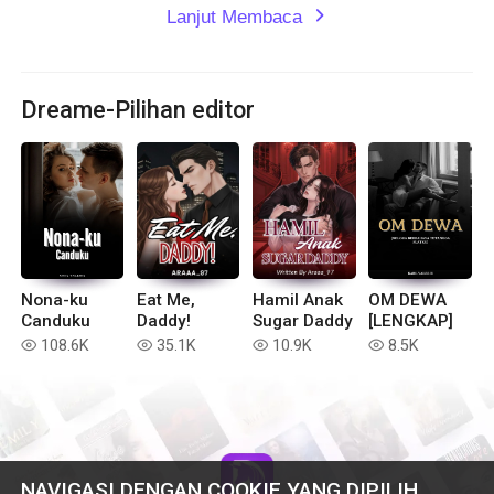
Lanjut Membaca
expand_more
Dreame-Pilihan editor
Nona-ku
Eat Me,
Hamil Anak
OM DEWA
Canduku
Daddy!
Sugar Daddy
[LENGKAP]
108.6K
35.1K
10.9K
8.5K
read
read
read
read
NAVIGASI DENGAN COOKIE YANG DIPILIH