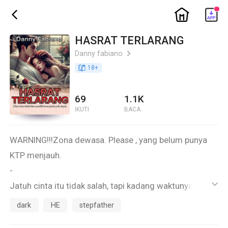
ic_home
ic_back
HASRAT TERLARANG
Danny fabiano
ic_arrow_right
book_age
18
+
69
1.1K
IKUTI
BACA
WARNING!!!Zona dewasa. Please , yang belum punya
KTP menjauh.
-
Jatuh cinta itu tidak salah, tapi kadang waktunya saja
ic_default
tidak tepat.
dark
HE
stepfather
-