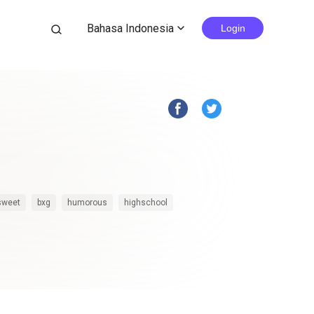
Bahasa Indonesia
search
Login
expand_more
sweet
bxg
humorous
highschool