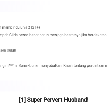
mampir dulu ya :) (21+)
pah Gilda benar-benar harus menjaga hasratnya jika berdekatan
asan dulu!!
 m***m. Benar-benar menyebalkan. Kisah tentang percintaan mu
an sendiri.
[1] Super Pervert Husband!