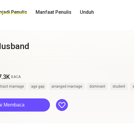
jadi Penulis
Manfaat Penulis
Unduh
Husband
7.3K
BACA
tract marriage
age gap
arranged marriage
dominant
student
like
ai Membaca