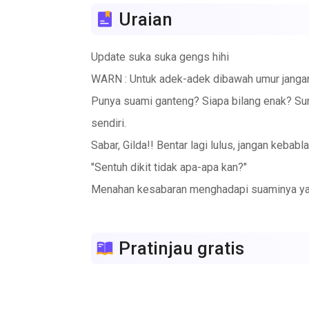
Uraian
Update suka suka gengs hihi
WARN : Untuk adek-adek dibawah umur jangan 
Punya suami ganteng? Siapa bilang enak? Sum
sendiri.
Sabar, Gilda!! Bentar lagi lulus, jangan kebabl
"Sentuh dikit tidak apa-apa kan?"
Menahan kesabaran menghadapi suaminya yang
mereka hanya menjalani hari dengan keabsurd
Nikmati saja dan tertawalah :)
Pratinjau gratis