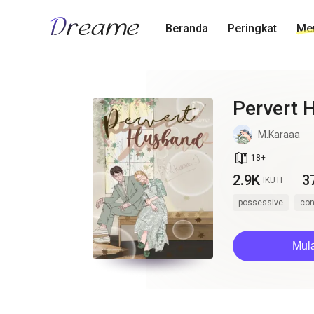
Beranda
Peringkat
Men
Pervert 
M.Karaaa
book_age
18
+
2.9K
3
IKUTI
possessive
con
Mul