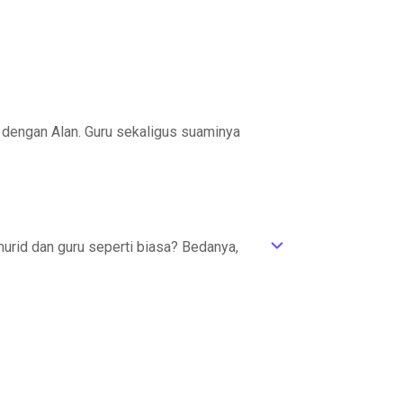
 dengan Alan. Guru sekaligus suaminya
rid dan guru seperti biasa? Bedanya,
ic_default