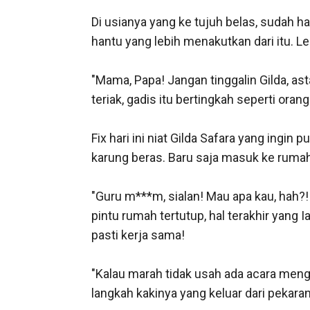
Di usianya yang ke tujuh belas, sudah hampir lulus Sma. Diserang dengan ujian berkali-kali, test, dan hantu UN. Kali ini dia mendapatkan hantu yang lebih menakutkan dari itu. Lebih serem, bikin meriang, menggigil, tapi ganteng(?)

"Mama, Papa! Jangan tinggalin Gilda, astaga! Turunkan tidak?! Guru m***m! Turunkan  atau aku teriak?!" Walaupun dia sudah terlanjut teriak, gadis itu bertingkah seperti orang gila. 

Fix hari ini niat Gilda Safara yang ingin pulang terus rebahan di kasur langsung hilang. Sekarang badannya sudah digendong layaknya karung beras. Baru saja masuk ke rumah sudah ngerasa ada yang aneh dan benar saja. Dia digendong paksa keluar rumah lagi!

"Guru m***m, sialan! Mau apa kau, hah?! Turunkan tidak atau aku tendang junior kesayanganmu itu sampai bengkak?!" teriaknya lagi. Saat pintu rumah tertutup, hal terakhir yang Ia lihat adalah papa, mama yang hanya melambai-lambai singkat terus tertawa tidak jelas. Mereka pasti kerja sama!

"Kalau marah tidak usah ada acara menginap di rumah papa, mama segala, Safa." Suara baritone itu mulai bicara, beriringan dengan langkah kakinya yang keluar dari pekarangan rumah.

"Sengaja 'kan kamu nyembunyiin mobilnya biar aku tidak lihat! Biar kamu bisa bawa aku pulang!" teriak Gilda kencang.

Sayang teriak kesalnya justru dibalas dengusan geli, "Kalau iya, kenapa? Pintar 'kan? Siapa dulu gurumu." ujar laki-laki itu narsis. Gilda makin kesal. Gadis dengan rambut kecoklatan panjang itu nampak berantakan. Wajahnya berubah merah, kening tertekuk kesal.

"Ish! Narsis! Memang salah siapa dulu yang buat aku seperti ini, hah?!" tukasnya.

"Iya, iya aku salah sayang. Jangan ngambek terus, nanti aku belikan permen ya." jawab sang guru singkat.

Gilda sama sekali tidak ingin melihat wajah guru m***m ini untuk beberapa hari ke depan, walau hanya karena satu kesalahan kecil. Dengan cara kabur dari rumah dan menginap di kediaman orangtuanya. Alasan? Dia sudah mau ujian dan guru m***m ini terus saja menggoda atau bahkan sengaja membuat dia jealous di sekolah tadi.

Dasar pria hormone gila! Nafsunya itu lho yang tidak ketulungan. Padahal Gilda sudah janji sebelum dia lulus SMA nanti, tidak boleh ada sentuh-sentuh! Kecuali pegangan tangan atau sekedar cium dikit tidak apa-apa. Tapi apa?! Guru m***m ini terus saja menggoda Gilda yang termasuk cewek tidak kuat iman.

Badan proposional yang sengaja diperlihatkan saat di rumah, tidak pakai baju dan minder jalan-jalan di sekitar rumah, lirik-lirik, terus matanya itu seperti orang lagi sakit, suaranya kadang berubah serak dan makin buat Gilda merinding. Bahaya!

Laki-laki itu sangat berbahaya!!

Yah, biarpun laki-laki yang menjabat sebagai guru di sekolah ini adalah suaminya sendiri. Alan Sandika Restu.

***

Duduk di dalam mobil, Gilda terpaksa ikut masuk ke dalam. Mendengus kesal saat melihat seringai sang suami. Balutan baju kerja yang masih menempel serta keringat yang membuat wajah tampan lelaki itu makin seksi. Gilda mendecih dalam hati. Gilda, ingat umurmu. Jangan 