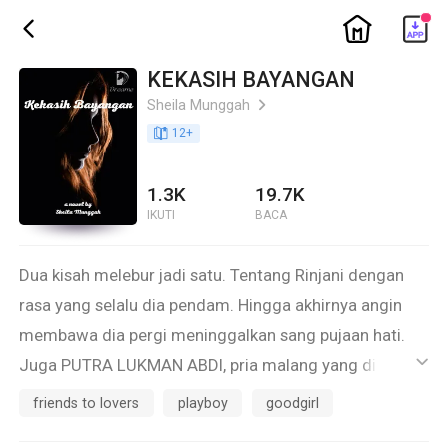
ic_home
ic_back
KEKASIH BAYANGAN
Sheila Munggah
ic_arrow_right
book_age
12
+
1.3K
19.7K
IKUTI
BACA
Dua kisah melebur jadi satu. Tentang Rinjani dengan
rasa yang selalu dia pendam. Hingga akhirnya angin
membawa dia pergi meninggalkan sang pujaan hati.
Juga PUTRA LUKMAN ABDI, pria malang yang dihantui
ic_default
penyesalan dari malam ke malam.
friends to lovers
playboy
goodgirl
Salahnya dia terlambat menyadari, gadis yang selalu