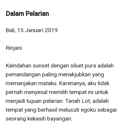
ada untuknya adalah cinta sejati yang Tuhan kirim
untuk melengkapi hidup.
Dalam Pelarian
Sanggupkah Putra menemukan kembali purnama yang
telah hilang?
Bali, 15 Januari 2019

Mampukah dia hidup ketika separuh napasnya pergi
entah kemana? Dan mampukah Rinjani menerima
Rinjani

Putra kala takdir mempertemukan mereka kembali?
Keindahan sunset dengan siluet pura adalah 
pemandangan paling menakjubkan yang 
memanjakan mataku. Karenanya, aku tidak 
pernah menyesal memilih tempat ini untuk 
menjadi tujuan pelarian. Tanah Lot, adalah 
tempat yang berhasil melucuti egoku sebagai 
seorang kekasih bayangan.
