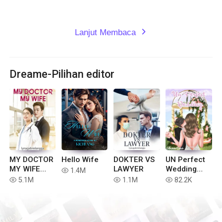
Lanjut Membaca
expand_more
Dreame-Pilihan editor
MY DOCTOR
Hello Wife
DOKTER VS
UN Perfect
MY WIFE
LAWYER
Wedding
1.4M
read
(Indonesia)
[Indonesia]
5.1M
1.1M
82.2K
read
read
read