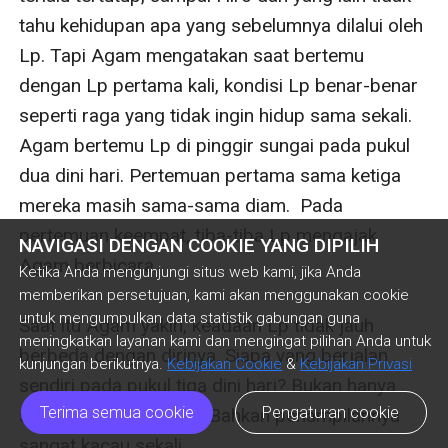
tahu kehidupan apa yang sebelumnya dilalui oleh 
Lp. Tapi Agam mengatakan saat bertemu 
dengan Lp pertama kali, kondisi Lp benar-benar 
seperti raga yang tidak ingin hidup sama sekali. 
Agam bertemu Lp di pinggir sungai pada pukul 
dua dini hari. Pertemuan pertama sama ketiga 
mereka masih sama-sama diam.  Pada 
pertemuan keempat, tiba-tiba Lp mengajak 
NAVIGASI DENGAN COOKIE YANG DIPILIH
Agam berbicara.

Ketika Anda mengunjungi situs web kami, jika Anda
memberikan persetujuan, kami akan menggunakan cookie
untuk mengumpulkan data statistik gabungan guna
Saat itu Agam yakin, keadaan Lp tidak jauh 
meningkatkan layanan kami dan mengingat pilihan Anda untuk
berbeda dengan dirinya. Siapa yang berjalan 
kunjungan berikutnya.
Kebijakan Cookie
&
Kebijakan Privasi
sendiri pada pukul tiga dini hari? Bukan hanya 
Terima semua cookie
Pengaturan cookie
sekali, tapi berkali-kali. Bahkan penampilannya 
sangat kacau sekali.
