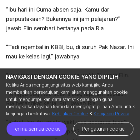
NAVIGASI DENGAN COOKIE YANG DIPILIH
Ketika Anda mengunjungi situs web kami, jika Anda
memberikan persetujuan, kami akan menggunakan cookie
untuk mengumpulkan data statistik gabungan guna
meningkatkan layanan kami dan mengingat pilihan Anda untuk
kunjungan berikutnya.
Kebijakan Cookie
&
Kebijakan Privasi
Terima semua cookie
Pengaturan cookie