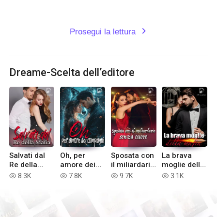
Prosegui la lettura
expand_more
Dreame-Scelta dell’editore
Salvati dal
Oh, per
Sposata con
La brava
Re della
amore dei
il miliardario
moglie della
Mafia
compagni
senza cuore
mafia
8.3K
7.8K
9.7K
3.1K
read
read
read
read