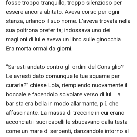
attacco improvviso da parte di alcuni draghi
mutaforma della Guardia Rossa, Penelope si ritroverà
in un mondo pericoloso, fatto di hacker, assassini e
cospirazioni. La logica sembra suggerirle che stare
con qualcuno del clan degli Artigli d’Acciaio possa
essere fin troppo pericoloso, ma il suo cuore la obbliga
a restare.Il suo drago alpha: Big Joe Silver è l’alpha
degli Artigli d’Acciaio e nasconde un segreto. Emma
Hernandez è la tostissima ex-soldatessa, stratega
degli Artigli d’Acciaio, innamorata di Joe sin dal giorno
in cui si sono incontrati. Quando il suo passato si
ripresenterà, Joe sarà obbligato ad affrontare certe
decisioni lasciate in sospeso per troppo tempo. I suoi
errori lo porteranno via dagli Artigli d’Acciaio e dal suo
amore proibito, Emma?