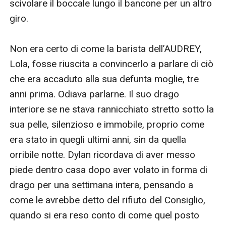
stare al fianco del drago che adora?Il suo drago rock
star: Il punk rocker Caesar de la Vega è un drago
mutaforma che sta per diventare famoso. Nina
Alvarez è una programmatrice e libera professionista
di successo, amante della propria autonomia e della
vita nomade. Quando la ex groupie Nina incontra il Dio
del rock che una volta idolatrava, viene attratta
nuovamente nel suo mondo patinato. Il futuro
successo della rock star distruggerà la loro nuova
storia d’amore?Il suo drago hacker: L’abile mutaforma
transgender Alec Harper sta cercando di espiare le
colpe del suo oscuro passato dedicando la propria vita
a guarire gli umani. La scienziata e vampira Penelope
O’Hara è affascinata da tutto ciò che è sovrannaturale
da oltre trecento anni. Quando Alec la salva da un