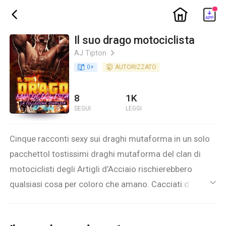
ic_home
ic_back
Il suo drago motociclista
AJ Tipton
ic_arrow_right
book_age
0
+
detail_authorized
AUTORIZZATO
8
1K
SEGUI
LEGGI
Cinque racconti sexy sui draghi mutaforma in un solo
pacchettoI tostissimi draghi mutaforma del clan di
motociclisti degli Artigli d’Acciaio rischierebbero
qualsiasi cosa per coloro che amano. Cacciati dai loro
ic_default
stessi clan, devono usare la loro forza e il loro cervello
per sfidare le leggi della loro gente ed essere sempre