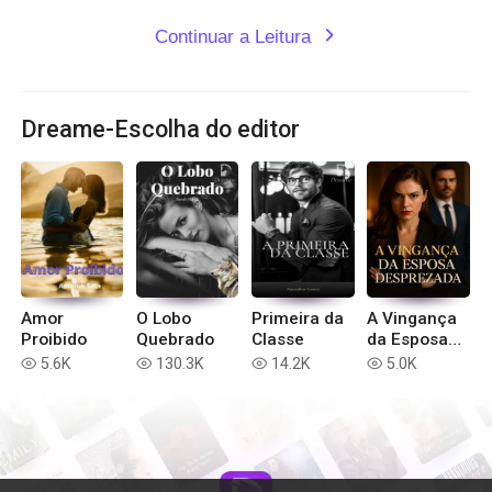
Continuar a Leitura
expand_more
Dreame-Escolha do editor
Amor
O Lobo
Primeira da
A Vingança
Proibido
Quebrado
Classe
da Esposa
Desprezada
5.6K
130.3K
14.2K
5.0K
read
read
read
read