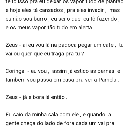
feito isso pra eu deixar os vapor tudo de plantão 
e hoje eles tá cansados , pra eles invadir ,  mas 
eu não sou burro , eu sei o que  eu tô fazendo ,  
e os meus vapor tão tudo em alerta .

Zeus - aí eu vou lá na padoca pegar um café ,  tu 
vai ou quer que eu traga pra tu ?

Coringa  - eu vou ,  assim já estico as pernas  e 
também vou passa em casa pra ver a Pamela .

Zeus - já e bora lá então . 

Eu saio da minha sala com ele , e quando  a 
gente chega do lado de fora cada um vai pra 