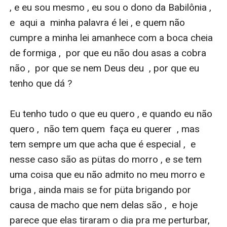
a cada tentativa de dobrá-la, é ele quem se dobra por
, e eu sou mesmo , eu sou o dono da Babilônia ,  
dentro. Porque conquistar Júlia não é sobre força — é
e  aqui a  minha palavra é lei , e quem não 
sobre perder o próprio eixo.
cumpre a minha lei amanhece com a boca cheia 
E quando Coringa começa a chamá-la de minha
de formiga ,  por que eu não dou asas a cobra 
bandida , não é porque ela é do corre — é sobre perder
não ,  por que se nem Deus deu  , por que eu 
o controle pela primeira vez.
tenho que dá ? 

Ela vai ceder?
Ou vai ser ele quem vai implorar por um amor que ela
Eu tenho tudo o que eu quero , e quando eu não 
talvez nunca queira oferecer?
quero ,  não tem quem  faça eu querer  , mas 
Porque nesse jogo, só um pode sair de joelhos.
tem sempre um que acha que é especial ,  e 
E ela não é de se ajoelhar.
nesse caso são as pütas do morro , e se tem 
uma coisa que eu não admito no meu morro e 
briga , ainda mais se for püta brigando por 
causa de macho que nem delas são ,  e hoje 
parece que elas tiraram o dia pra me perturbar,  