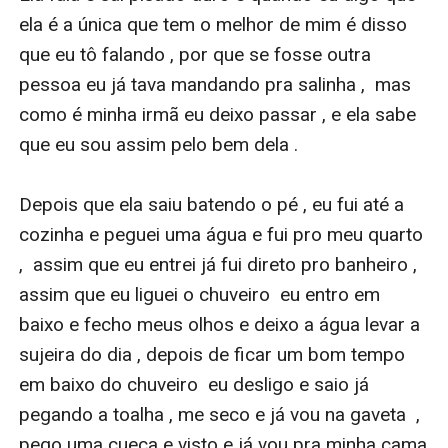
ela é a única que tem o melhor de mim é disso 
que eu tô falando , por que se fosse outra 
pessoa eu já tava mandando pra salinha ,  mas 
como é minha irmã eu deixo passar , e ela sabe 
que eu sou assim pelo bem dela .

Depois que ela saiu batendo o pé , eu fui até a 
cozinha e peguei uma água e fui pro meu quarto 
,  assim que eu entrei já fui direto pro banheiro ,  
assim que eu liguei o chuveiro  eu entro em 
baixo e fecho meus olhos e deixo a água levar a 
sujeira do dia , depois de ficar um bom tempo 
em baixo do chuveiro  eu desligo e saio já 
pegando a toalha , me seco e já vou na gaveta  , 
pego uma cueca e visto e já vou pra minha cama 