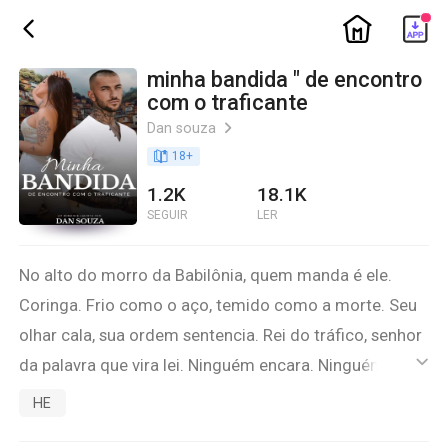
ic_home
ic_back
minha bandida " de encontro
com o traficante
Dan souza
ic_arrow_right
book_age
18
+
1.2K
18.1K
SEGUIR
LER
No alto do morro da Babilônia, quem manda é ele.
Coringa. Frio como o aço, temido como a morte. Seu
olhar cala, sua ordem sentencia. Rei do tráfico, senhor
da palavra que vira lei. Ninguém encara. Ninguém
ic_default
desafia.
HE
Até que ela apareceu.