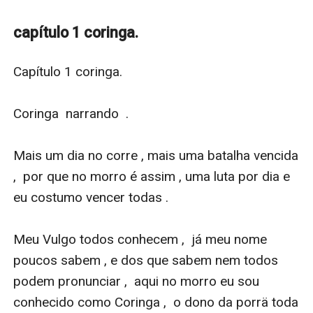
Júlia chegou sem pedir licença, com o queixo erguido
e a alma em chamas. Era só uma visita na resenha da
capítulo 1 coringa.
irmã dele, mas bastou um olhar para acender um fogo
que nem ele, o dono do morro, soube controlar.
Capítulo 1 coringa. 

Coringa achou que fosse só mais uma. Só que Júlia
não abaixa a cabeça. Nem pra ele.
Coringa  narrando  .

Orgulhosa. Feroz. Inquebrável.
Forjada no concreto da quebrada, Júlia não se ilude
Mais um dia no corre , mais uma batalha vencida 
com promessa bonita, nem se vende por medo. Ela é
,  por que no morro é assim , uma luta por dia e 
dura, livre, bruta — e é por isso que ele não consegue
eu costumo vencer todas . 

largar.
Ela virou vício. Obsessão.
Meu Vulgo todos conhecem ,  já meu nome 
O desafio que ele precisa vencer. A mulher que
poucos sabem , e dos que sabem nem todos 
nenhum rei consegue dominar.
podem pronunciar ,  aqui no morro eu sou 
Mas quanto mais ele tenta domá-la, mais ela escapa. E
conhecido como Coringa ,  o dono da porrä toda 