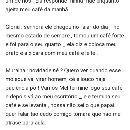
um de nós . Ela responde minha mãe enquanto 
ajeita meu café da manhã . 

Glória : senhora ele chegou no raiar do dia ,  no 
mesmo estado de sempre , tomou um café forte 
e foi para o seu quarto _ ela diz e coloca meu 
prato e a xícara com meu café e leite .  

Muralha : novidade né ? Quero ver quando esse 
moleque vai virar homem, cê é louco haja 
paciência pô ! Vamos Mel termine logo seu café 
e depois vá ao meu escritório _ ele termina seu 
café e se levanta , nossa não sei o que papai 
quer falar tão cedo comigo tomara que não me 
atrase para aula.
