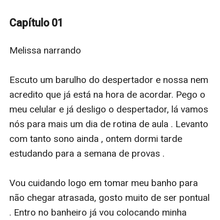
Passando os anos ela retorna como médica cirurgiã e
seu intuito é ajudar na sua comunidade do morro . O
Capítulo 01
que ela não sabe é que vai com um tempo se relaciona
com o Pedro de novo e que está ainda mais cheio de
Melissa narrando 

problemas e defeitos. Os dois enfrentam dificuldades
e muitos empecilhos para viver esse amor .
Escuto um barulho do despertador e nossa nem 
acredito que já está na hora de acordar. Pego o 
meu celular e já desligo o despertador, lá vamos 
nós para mais um dia de rotina de aula . Levanto 
com tanto sono ainda , ontem dormi tarde 
estudando para a semana de provas . 

Vou cuidando logo em tomar meu banho para 
não chegar atrasada, gosto muito de ser pontual 
. Entro no banheiro já vou colocando minha 