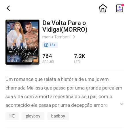
ic_home
ic_back
De Volta Para o
Vidigal(MORRO)
manu Tamboril
ic_arrow_right
book_age
18
+
764
7.2K
SEGUIR
LER
Um romance que relata a história de uma jovem
chamada Melissa que passa por uma grande perca em
sua vida com a morte repentina do seu pai, com o
acontecido ela passa por uma decepção amorosa
ic_default
com Pedro o dono do morro e aí então ela resolve
HE
playboy
badboy
seguir o desejo do seu pai e vai estudar fora do país.