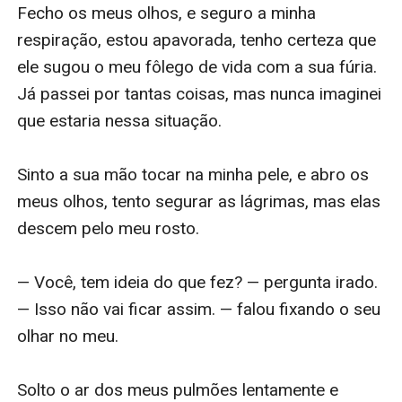
Um dia se vê sem saída diante de uma proposta
Fecho os meus olhos, e seguro a minha 
desafiadora do seu maior arqui rival, sem ter ao que
respiração, estou apavorada, tenho certeza que 
recorrer o CEO de ferro se vê diante do seu maior
ele sugou o meu fôlego de vida com a sua fúria. 
desafio, porém vale tudo quando o poder estar em
Já passei por tantas coisas, mas nunca imaginei 
jogo. O que Liam não sabe é que, uma vida nova lhe
que estaria nessa situação.

espera em breve.
Ele é a arrogante e prepotente;
Sinto a sua mão tocar na minha pele, e abro os 
Ela é doce e ingênua;
meus olhos, tento segurar as lágrimas, mas elas 
Ele só conhece a palavra poder;
descem pelo meu rosto.

Ela sonha com uma vida feliz;
Ele quer continuar com a sua liberdade;
— Você, tem ideia do que fez? — pergunta irado. 
Ela quer conhecer a liberdade;
— Isso não vai ficar assim. — falou fixando o seu 
Poderiam duas pessoas com personalidades tão
olhar no meu.

distintas da match?
O amor poderia existir em meio ao caos?
Solto o ar dos meus pulmões lentamente e 