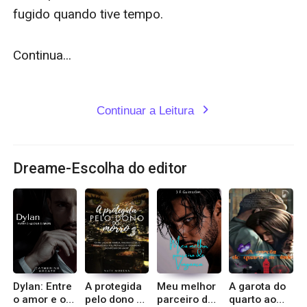
fugido quando tive tempo.

Continua...

Continuar a Leitura
expand_more
Dreame-Escolha do editor
Dylan: Entre
A protegida
Meu melhor
A garota do
o amor e o
pelo dono do
parceiro de
quarto ao