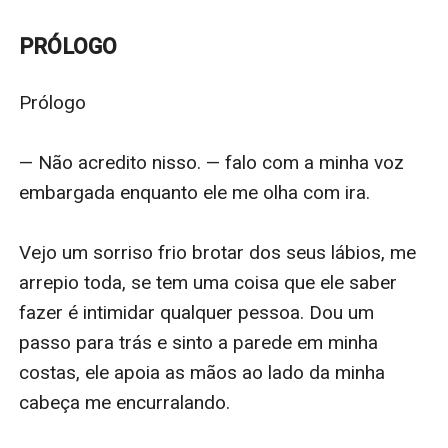
conhece é a impiedade de alguém que deveria de
todas as formas ama-la. Megan possui um coração
PRÓLOGO
gigante, incapaz de sentir ódio e sempre sonhou com
um futuro onde houvesse liberdade e não existisse
Prólogo

sofrimento, o que ela não esperava é que ao atingir
seus 21 anos fosse obrigada a aceitar um casamento
— Não acredito nisso. — falo com a minha voz 
arranjado pelo seu pai, lhe causando níveis elevados
embargada enquanto ele me olha com ira. 

de desespero ao descobrir quem seria o seu futuro
marido. O que Megan não sabe é tudo que lhe espera
Vejo um sorriso frio brotar dos seus lábios, me 
nessa enlance.
arrepio toda, se tem uma coisa que ele saber 
Liam Ricci é o CEO da empresa Ricci Investimentos SA,
fazer é intimidar qualquer pessoa. Dou um 
um homem amado por sua família, mas que tem seu
passo para trás e sinto a parede em minha 
coração fechado pro amor após passar por sua maior
costas, ele apoia as mãos ao lado da minha 
decepção. Ensinado a ser uma máquina nos negócios
cabeça me encurralando.

Ricci sempre foi moldado e instruído a ser fatal e letal.