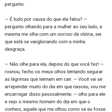
Venha descobrir conosco em CASAMENTO POR
pergunto.

CONTRATO COM O BILIONÁRIO, mais uma obra
assinada por CA Rodrigues.
— É tudo por causa do que ela falou? — 
Obs: História pode conter alguns gatilhos devido a
pergunto olhando para a mulher ao seu lado, a 
personalidade dos personagens.
mesma me olha com um sorriso de vitória, sei 
que está se vangloriando com a minha 
desgraça.

— Não olhe para ela, depois do que você fez! — 
rosnou, fecho os meus olhos tentando segurar 
as lágrimas que teimam em cair. — Você vai se 
arrepender muito do dia em que nasceu, vou me 
encarregar disso pessoalmente. — olho para ele 
e vejo o mesmo homem do dia em que o 
conheci, aquele que me olhou como se eu fosse 