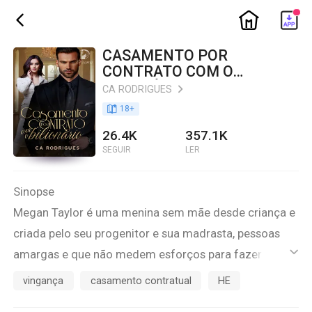
ic_home
ic_back
CASAMENTO POR
CONTRATO COM O
BILIONÁRIO
CA RODRIGUES
ic_arrow_right
book_age
18
+
26.4K
357.1K
SEGUIR
LER
Sinopse
Megan Taylor é uma menina sem mãe desde criança e
criada pelo seu progenitor e sua madrasta, pessoas
amargas e que não medem esforços para fazer da
ic_default
vida dela um inferno. Uma jovem que vive sem saber o
vingança
casamento contratual
HE
que é amor e convívio familiar onde a única coisa que