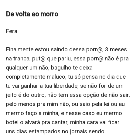
Cecília, patricinha mimada, mandona ao mesmo
tempo sensível.
De volta ao morro
Seus caminhos se cruzam em um baile de favela, o
que seria apenas uma noite se tornou a sua maior
Fera

obsessão. O Fera fica completamente obsecado pela
Cecília.
Finalmente estou saindo dessa porr@, 3 meses 
na tranca, put@ que pariu, essa porr@ não é pra 
qualquer um não, bagulho te deixa 
completamente maluco, tu só pensa no dia que 
tu vai ganhar a tua liberdade, se não for de um 
jeito é do outro, não tem essa opção de não sair, 
pelo menos pra mim não, ou saio pela lei ou eu 
mermo faço a minha, e nesse caso eu mermo 
botei o alvará pra cantar, minha cara vai ficar 
uns dias estampados no jornais sendo 