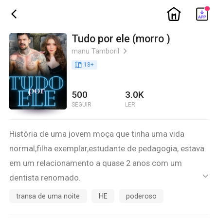
ic_home
ic_back
Tudo por ele (morro )
manu Tamboril
ic_arrow_right
book_age
18
+
500
3.0K
SEGUIR
LER
História de uma jovem moça que tinha uma vida
normal,filha exemplar,estudante de pedagogia, estava
em um relacionamento a quase 2 anos com um
dentista renomado.
ic_default
Ela dará uma virada na vida, quando se vê apaixonada
transa de uma noite
HE
poderoso
por um traficante.