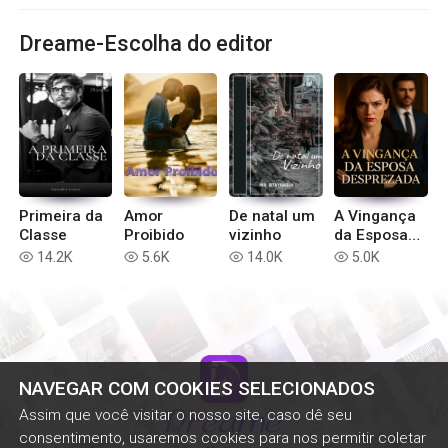
Dreame-Escolha do editor
Primeira da
Amor
De natal um
A Vingança
Classe
Proibido
vizinho
da Esposa
Desprezada
14.2K
5.6K
14.0K
5.0K
read
read
read
read
NAVEGAR COM COOKIES SELECIONADOS
Assim que você visitar o nosso site, caso dê seu
consentimento, usaremos cookies para nos permitir coletar