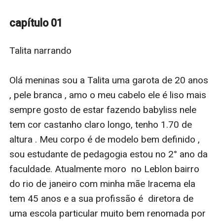
Ela deixa faculdade, família e se lança nesse
relacionamento de cabeça.
capítulo 01
Ele um homem temido na comunidade, desacreditado
no amor.
Talita narrando

Ele dará uma chance ao coração.
Você teria coragem de lagar tudo por uma paixão?
Olá meninas sou a Talita uma garota de 20 anos 
, pele branca , amo o meu cabelo ele é liso mais 
sempre gosto de estar fazendo babyliss nele 
tem cor castanho claro longo, tenho 1.70 de 
altura . Meu corpo é de modelo bem definido ,  
sou estudante de pedagogia estou no 2° ano da 
faculdade. Atualmente moro  no Leblon bairro 
do rio de janeiro com minha mãe Iracema ela 
tem 45 anos e a sua profissão é  diretora de 
uma escola particular muito bem renomada por 