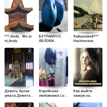
***,Andy . Wo ai
БУТРАМУСС.
Хайшенвей***
ni,Andy
ЯБЛОКИ
Haishenwai
ЖИЗНИ
Девять бусин
Корейские
Как выйти
ужаса.Девятая
любовники.Lov
замуж за
столица
ers from South
китайского
Korea
миллионера