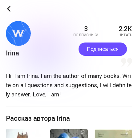
ic_back
3
2.2K
ПОДПИСЧИКИ
ЧИТАТЬ
Подписаться
Irina
quote
Hi. I am Irina. I am the author of many books. Wri
te on all questions and suggestions, I will definite
ly answer. Love, I am!
Рассказ автора Irina