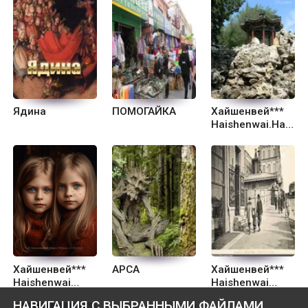
Ядина
ПОМОГАЙКА
Хайшенвей***
Haishenwai.Нас
миллион
Хайшенвей***
АРСА
Хайшенвей***
Haishenwai
Haishenwai
Юнминчен
Ученик
НАВИГАЦИЯ С ВЫБРАННЫМИ ФАЙЛАМИ