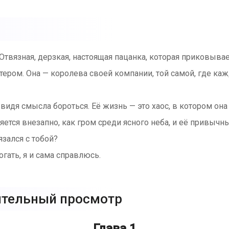
Отвязная, дерзкая, настоящая пацанка, которая приковывае
ером. Она — королева своей компании, той самой, где ка
 видя смысла бороться. Её жизнь — это хаос, в котором он
яется внезапно, как гром среди ясного неба, и её привычн
язался с тобой?
огать, я и сама справлюсь.
ительный просмотр
аски жизни могут изменить оттенок, если в ней появляется
Глава 1