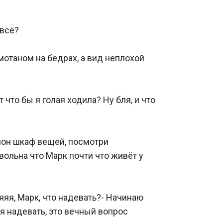
 Было слишком скучно, именно по этому я рисовала на татуировках Дина. Он обожал меня, и называл Малой, хотя я не такая. Подумаешь рост, 163 сантиметра, тоже мне малая.

После пары я стояла с Дейзи и Дином. Марк три раза прошёл мимо, и даже не поздоровался с Дином. Видимо этому была причина я, ведь стояла с Дином.

Когда он сделал так последний раз я пошла за ним по пятам. Надоело мне уже это всё, из-за какой-то ерунды поругались, как маленькие дети, честное слово.

Я ос