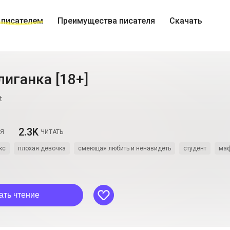
 писателем
Преимущества писателя
Скачать
иганка [18+]
t
2.3K
СЯ
ЧИТАТЬ
кс
плохая девочка
смеющая любить и ненавидеть
студент
ма
like
ать чтение