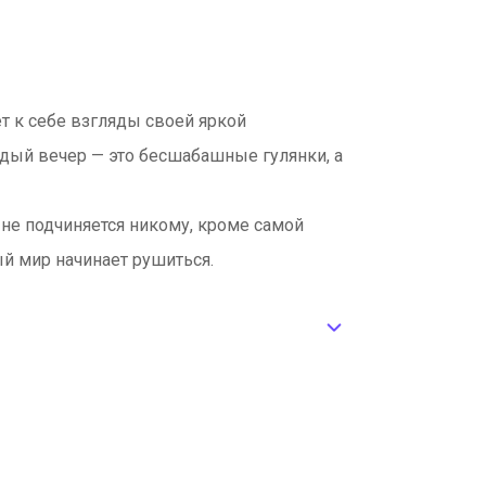
т к себе взгляды своей яркой
ждый вечер — это бесшабашные гулянки, а
а не подчиняется никому, кроме самой
ый мир начинает рушиться.
ic_default
 человек, готовый остаться, несмотря на