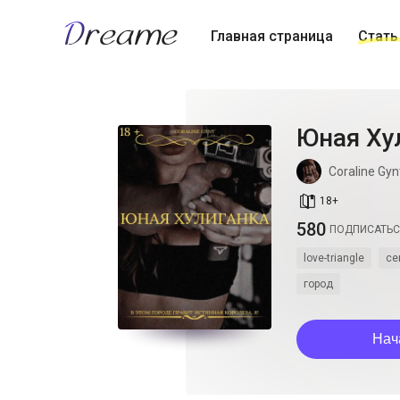
Главная страница
Стать
Юная Хул
Coraline Gyn
book_age
18
+
580
ПОДПИСАТЬ
love-triangle
се
город
Нач