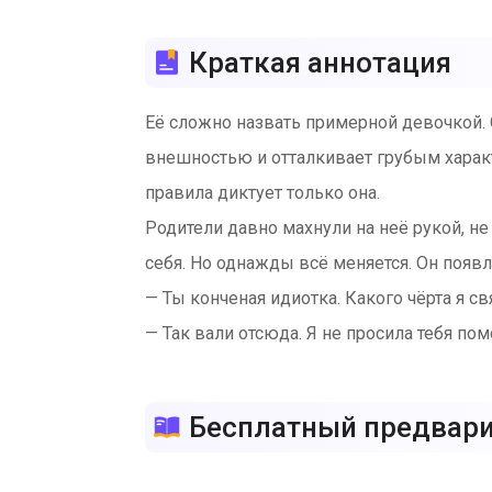
Краткая аннотация
Её сложно назвать примерной девочкой. 
внешностью и отталкивает грубым характ
правила диктует только она.
Родители давно махнули на неё рукой, не
себя. Но однажды всё меняется. Он появл
— Ты конченая идиотка. Какого чёрта я св
— Так вали отсюда. Я не просила тебя пом
— Конечно, справится. Куда ты без меня?
— В прекрасное будущее, мразь.
Бесплатный предвар
История о том, как даже самые тёмные кр
все шипы.