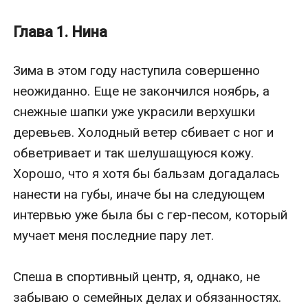
надавать ему пощечин. Но я этого не сделаю, ведь
иначе он может узнать о ней, нашей дочери,
Глава 1. Нина
которую когда-то бросил.
Зима в этом году наступила совершенно 
неожиданно. Еще не закончился ноябрь, а 
снежные шапки уже украсили верхушки 
деревьев. Холодный ветер сбивает с ног и 
обветривает и так шелушащуюся кожу. 
Хорошо, что я хотя бы бальзам догадалась 
нанести на губы, иначе бы на следующем 
интервью уже была бы с гер-песом, который 
мучает меня последние пару лет.

Спеша в спортивный центр, я, однако, не 
забываю о семейных делах и обязанностях. 