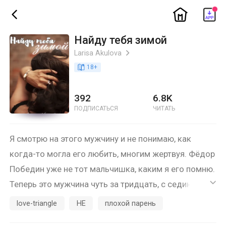
ic_home
ic_back
Найду тебя зимой
Larisa Akulova
ic_arrow_right
book_age
18
+
392
6.8K
ПОДПИСАТЬСЯ
ЧИТАТЬ
Я смотрю на этого мужчину и не понимаю, как
когда-то могла его любить, многим жертвуя. Фёдор
Победин уже не тот мальчишка, каким я его помню.
Теперь это мужчина чуть за тридцать, с сединой на
ic_default
висках. Пусть он все такой же красивый,
love-triangle
HE
плохой парень
единственное, чего мне сейчас хочется, это