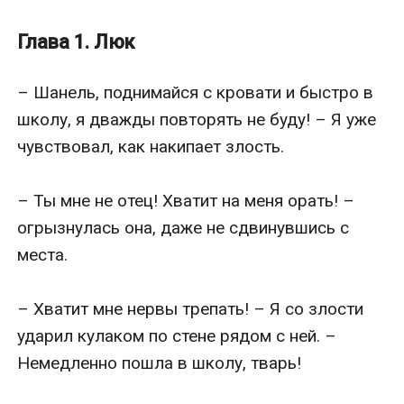
жертву. Всегда скрытный и недосягаемый, он
живет по своим правилам, лжет и манипулирует. Но
Глава 1. Люк
сможет ли он когда-нибудь измениться?
Его сестра – не лучше, но между ними пропасть
– Шанель, поднимайся с кровати и быстро в 
различий. За масками обоих скрывается нечто
школу, я дважды повторять не буду! – Я уже 
ужасное. Кто рискнет разобраться, что с ними не
чувствовал, как накипает злость.

так, и сможет ли это кто-то сделать?
Однако у него есть слабость – девушка, которая
– Ты мне не отец! Хватит на меня орать! – 
для него важнее всего. Она – единственное, что
огрызнулась она, даже не сдвинувшись с 
способно пробудить в нем чувства. Он готов
места.

защищать и любить её до конца своих дней. Но
хватит ли этого, чтобы искупить его поступки?
– Хватит мне нервы трепать! – Я со злости 
ударил кулаком по стене рядом с ней. – 
Немедленно пошла в школу, тварь!
