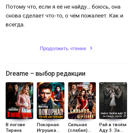
Потому что, если я её не найду… боюсь, она 
снова сделает что-то, о чём пожалеет. Как и 
всегда.

Продолжить чтение
expand_more
Dreame – выбор редакции
В логове
Покорная.
Сильная
Рай в твоём
Тирана
Игрушка
(слабая)
Аду 3. За