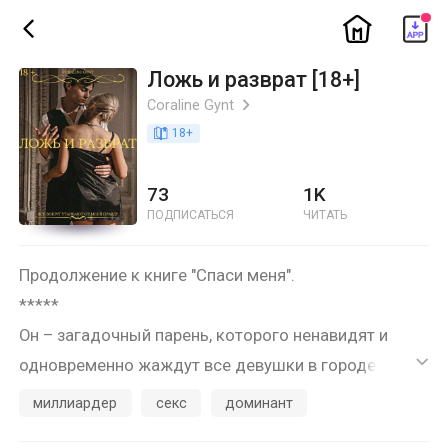
ic_home
ic_back
Ложь и разврат [18+]
Coraline Gynt
ic_arrow_right
book_age
18
+
73
1K
ПОДПИСАТЬСЯ
ЧИТАТЬ
Продолжение к книге "Спаси меня".
*****
Он – загадочный парень, которого ненавидят и
одновременно жаждут все девушки в городе. Его
ic_default
репутация пугает: никто не осмеливается подойти
миллиардер
секс
доминант
или заговорить, если только он сам не выберет