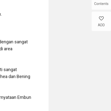
Contents
like
ADD