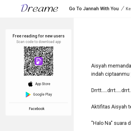
/
Go To Jannah With You
Ke
Free reading for new users
Scan code to download app
Aisyah memandang
indah ciptaanmu y
download_ios
App Store
Drrtt.....drrt.....drrt...
Google Play
Aktifitas Aisyah 
Facebook
"Halo Na" suara d