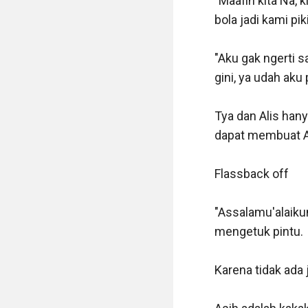
"Maafin kita Na, 
bola jadi kami pi
"Aku gak ngerti s
gini, ya udah aku
Tya dan Alis han
dapat membuat Ai
Flassback off 

"Assalamu'alaiku
mengetuk pintu.

Karena tidak ada