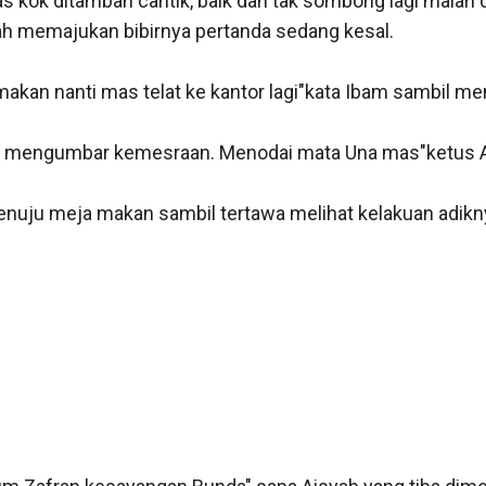
 kok ditambah cantik, baik dan tak sombong lagi malah dib
h memajukan bibirnya pertanda sedang kesal.

makan nanti mas telat ke kantor lagi"kata Ibam sambil me
an mengumbar kemesraan. Menodai mata Una mas"ketus Ai
nuju meja makan sambil tertawa melihat kelakuan adikny