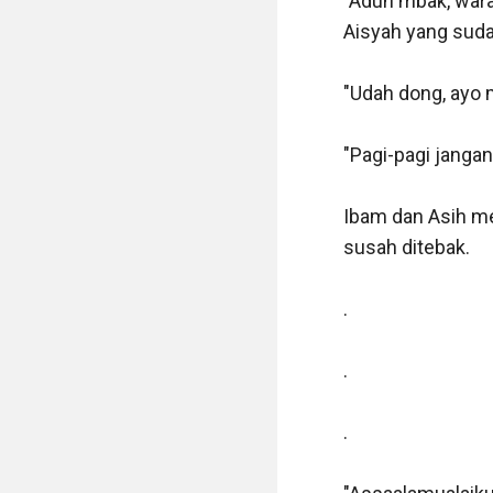
"Aduh mbak, waras
Aisyah yang suda
"Udah dong, ayo 
"Pagi-pagi jang
Ibam dan Asih me
susah ditebak.

.

.

.
