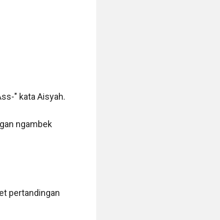
ss-" kata Aisyah.

angan ngambek 
et pertandingan 