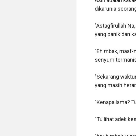
Asih adalah kakak
dikarunia seorang
"Astagfirullah Na,
yang panik dan ka
"Eh mbak, maaf-
senyum termanis
"Sekarang waktun
yang masih heran 
"Kenapa lama? Tu
"Tu lihat adek ke