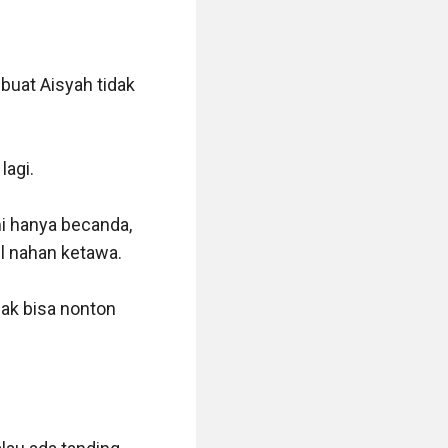
at Aisyah tidak 
agi.

i hanya becanda, 
l nahan ketawa.

ak bisa nonton 