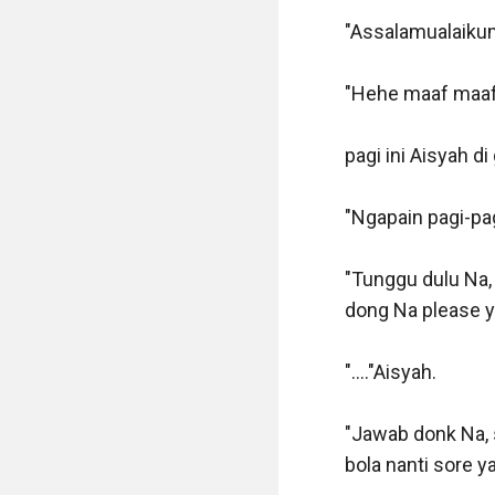
"Assalamualaikum 
"Hehe maaf maaf 
pagi ini Aisyah d
"Ngapain pagi-pag
"Tunggu dulu Na, 
dong Na please ya
"...."Aisyah.

"Jawab donk Na, s
bola nanti sore y