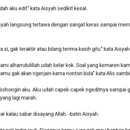
dah aku edit" kata Aisyah sedikit kesal.

yah langsung tertawa dengan sangat keras sampai membu
 si, gak teraktir atau bilang terima kasih gitu" kata Aisyah l
kami alhamdulillah udah kelar kok. Soal yang kemaren kam
kamu gak akan ngerjain karna nonton bola" kata Alis sambi
n bohongin aku. Aku udah capek-capek ngeditnya sampai g
yang lagi marah.

ar kalau sabar disayang Allah. -batin Aisyah.
