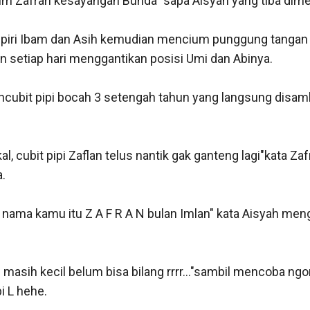
m Zafran kesayangan Bunda" sapa Aisyah yang tiba dime
iri Ibam dan Asih kemudian mencium punggung tangan 
n setiap hari menggantikan posisi Umi dan Abinya.

ncubit pipi bocah 3 setengah tahun yang langsung disamb
al, cubit pipi Zaflan telus nantik gak ganteng lagi"kata Zaf


nama kamu itu Z A F R A N bulan Imlan" kata Aisyah men
 masih kecil belum bisa bilang rrrr..."sambil mencoba ngo
 L hehe.
