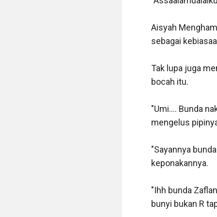
"Assaalamualaiku
Aisyah Menghamp
sebagai kebiasaa
Tak lupa juga me
bocah itu.

"Umi.... Bunda nak
mengelus pipinya.
"Sayannya bunda 
keponakannya.

"Ihh bunda Zaflan
bunyi bukan R tapi