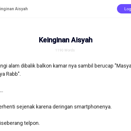
inginan Aisyah
Log
Keinginan Aisyah
1190
Words
i alam dibalik balkon kamar nya sambil berucap "Masya 
a Rabb". 

. 

terhenti sejenak karena deringan smartphonenya.

iseberang telpon.
