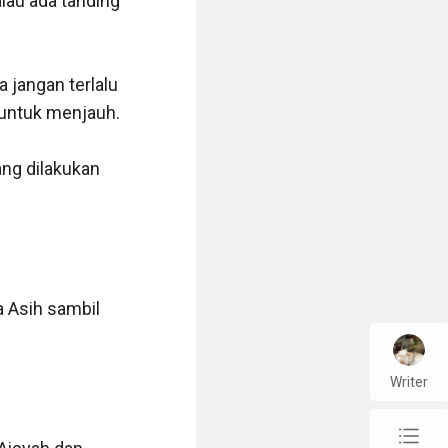
lau ada tanding 
 jangan terlalu 
 untuk menjauh.

ng dilakukan 
 Asih sambil 
Writer
chap_list