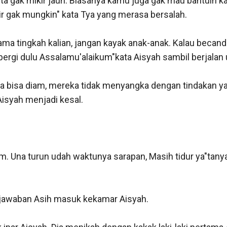
kita gak mikir jauh. Biasanya kamu juga gak mau bantuin ka
kir gak mungkin" kata Tya yang merasa bersalah.

ama tingkah kalian, jangan kayak anak-anak. Kalau becanda
 pergi dulu Assalamu'alaikum"kata Aisyah sambil berjalan
ya bisa diam, mereka tidak menyangka dengan tindakan ya
syah menjadi kesal.

m. Una turun udah waktunya sarapan, Masih tidur ya"tanya
 jawaban Asih masuk kekamar Aisyah.
