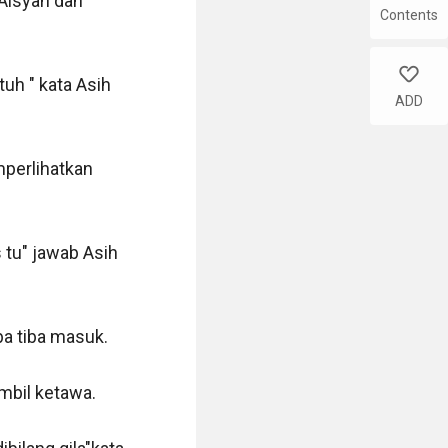
Aisyah dan 
Contents
like
uh " kata Asih 
ADD
erlihatkan 
u" jawab Asih 
 tiba masuk.

mbil ketawa.
