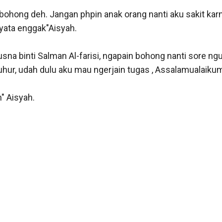
bohong deh. Jangan phpin anak orang nanti aku sakit karn
yata enggak"Aisyah.

sna binti Salman Al-farisi, ngapain bohong nanti sore ng
uhur, udah dulu aku mau ngerjain tugas , Assalamualaikum
 Aisyah.
