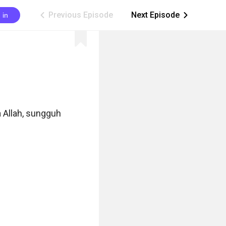
Previous Episode
Next Episode
 in
ic_arrow_left
ic_arrow_right
Allah, sungguh 