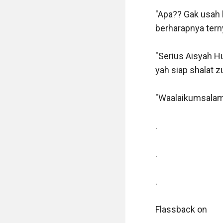
"Apa?? Gak usah 
berharapnya tern
"Serius Aisyah Hu
yah siap shalat z
"Waalaikumsalam"
.

.

.

Flassback on
