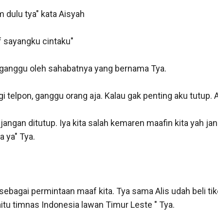
dulu tya" kata Aisyah

sayangku cintaku" 

i ganggu oleh sahabatnya yang bernama Tya.

i telpon, ganggu orang aja. Kalau gak penting aku tutup. A
jangan ditutup. Iya kita salah kemaren maafin kita yah j
 ya" Tya.

ebagai permintaan maaf kita. Tya sama Alis udah beli tik
aitu timnas Indonesia lawan Timur Leste " Tya.
