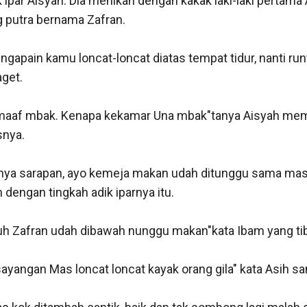
 ipar Aisyah. Dia menikah dengan kakak laki-laki pertama 
 putra bernama Zafran.

 ngapain kamu loncat-loncat diatas tempat tidur, nanti runt
get.

maaf mbak. Kenapa kekamar Una mbak"tanya Aisyah memp
nya.

ya sarapan, ayo kemeja makan udah ditunggu sama mas t
dengan tingkah adik iparnya itu.

h Zafran udah dibawah nunggu makan"kata Ibam yang tiba
sayangan Mas loncat loncat kayak orang gila" kata Asih sa