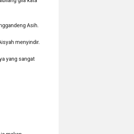
ilang gila"kata 
nggandeng Asih.

syah menyindir.

a yang sangat 