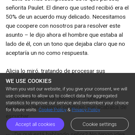
señorita Paulet. El dinero que usted recibió era el 
50% de un acuerdo muy delicado. Necesitamos 
que coopere con nosotros para resolver este 
asunto – le dijo ahora el hombre que estaba al 
lado de él, con un tono que dejaba claro que no 
aceptaría un no como respuesta.

Alicia lo miró, tratando de procesar sus 
palabras.

WE USE COOKIES
When you visit our website, if you give your consent, we will
use cookies to allow us to collect data for aggregated
-- ¿Un acuerdo muy delicado? – preguntó, 
statistics to improve our service and remember your choice
repitiendo las mismas palabras que acababa de 
for future visits.
Cookie Policy
&
Privacy Policy
escuchar,

Accept all cookies
Cookie settings
-- ¿De qué está hablando señor? No tengo idea 