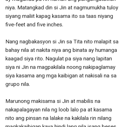
niya. Matangkad din si Jin at nagmumukha tuloy 
siyang maliit kapag kasama ito sa taas niyang 
five-feet and five inches.   

Nang nagbakasyon si Jin sa Tita nito malapit sa 
bahay nila at nakita niya ang binata ay humanga 
kaagad siya rito. Nagulat pa siya nang lapitan 
siya ni Jin na magpakilala noong nakipaglamay 
siya kasama ang mga kaibigan at nakisali na sa 
grupo nila. 

Marunong makisama si Jin at mabilis na 
nakapalagayan nila ng loob lalo pa at kasama 
nito ang pinsan na lalake na kakilala rin nilang 
magkakaibigan kaya hindi lang nila isang beses 