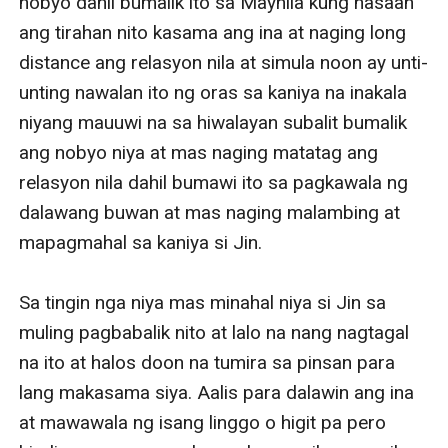
nobyo dahil bumalik ito sa Maynila kung nasaan 
ang tirahan nito kasama ang ina at naging long 
distance ang relasyon nila at simula noon ay unti-
unting nawalan ito ng oras sa kaniya na inakala 
niyang mauuwi na sa hiwalayan subalit bumalik 
ang nobyo niya at mas naging matatag ang 
relasyon nila dahil bumawi ito sa pagkawala ng 
dalawang buwan at mas naging malambing at 
mapagmahal sa kaniya si Jin. 

Sa tingin nga niya mas minahal niya si Jin sa 
muling pagbabalik nito at lalo na nang nagtagal 
na ito at halos doon na tumira sa pinsan para 
lang makasama siya. Aalis para dalawin ang ina 
at mawawala ng isang linggo o higit pa pero 