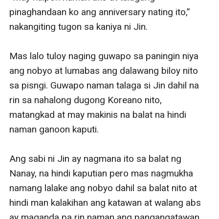
pinaghandaan ko ang anniversary nating ito,” 
nakangiting tugon sa kaniya ni Jin.

Mas lalo tuloy naging guwapo sa paningin niya 
ang nobyo at lumabas ang dalawang biloy nito 
sa pisngi. Guwapo naman talaga si Jin dahil na 
rin sa nahalong dugong Koreano nito, 
matangkad at may makinis na balat na hindi 
naman ganoon kaputi. 

Ang sabi ni Jin ay nagmana ito sa balat ng 
Nanay, na hindi kaputian pero mas nagmukha 
namang lalake ang nobyo dahil sa balat nito at 
hindi man kalakihan ang katawan at walang abs 
ay maganda pa rin naman ang pangangatawan 