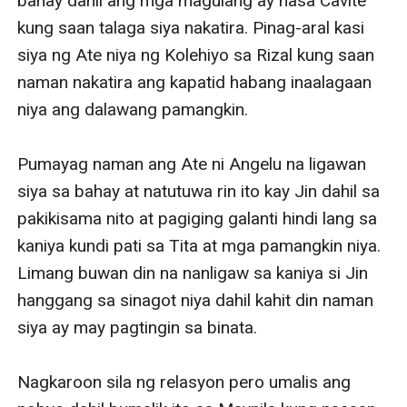
bahay dahil ang mga magulang ay nasa Cavite 
kung saan talaga siya nakatira. Pinag-aral kasi 
siya ng Ate niya ng Kolehiyo sa Rizal kung saan 
naman nakatira ang kapatid habang inaalagaan 
niya ang dalawang pamangkin. 

Pumayag naman ang Ate ni Angelu na ligawan 
siya sa bahay at natutuwa rin ito kay Jin dahil sa 
pakikisama nito at pagiging galanti hindi lang sa 
kaniya kundi pati sa Tita at mga pamangkin niya. 
Limang buwan din na nanligaw sa kaniya si Jin 
hanggang sa sinagot niya dahil kahit din naman 
siya ay may pagtingin sa binata. 

Nagkaroon sila ng relasyon pero umalis ang 