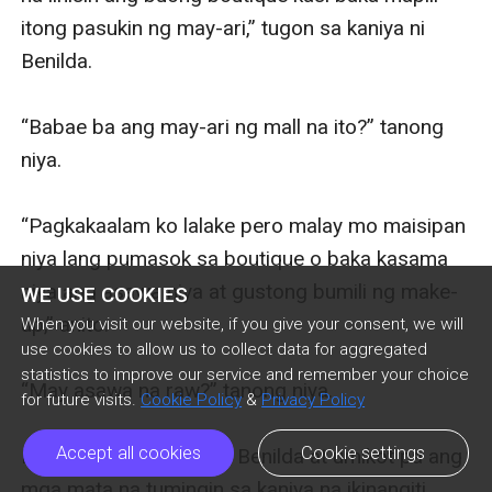
WE USE COOKIES
When you visit our website, if you give your consent, we will
use cookies to allow us to collect data for aggregated
statistics to improve our service and remember your choice
for future visits.
Cookie Policy
&
Privacy Policy
Accept all cookies
Cookie settings