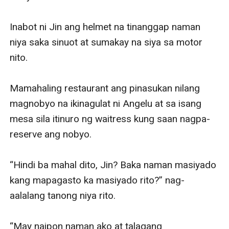
Inabot ni Jin ang helmet na tinanggap naman 
niya saka sinuot at sumakay na siya sa motor 
nito.

Mamahaling restaurant ang pinasukan nilang 
magnobyo na ikinagulat ni Angelu at sa isang 
mesa sila itinuro ng waitress kung saan nagpa-
reserve ang nobyo.

“Hindi ba mahal dito, Jin? Baka naman masiyado 
kang mapagasto ka masiyado rito?” nag-
aalalang tanong niya rito.

“May naipon naman ako at talagang 