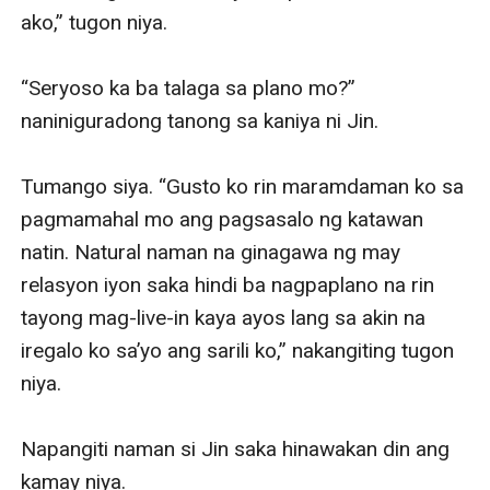
ako,” tugon niya.

“Seryoso ka ba talaga sa plano mo?” 
naniniguradong tanong sa kaniya ni Jin.

Tumango siya. “Gusto ko rin maramdaman ko sa 
pagmamahal mo ang pagsasalo ng katawan 
natin. Natural naman na ginagawa ng may 
relasyon iyon saka hindi ba nagpaplano na rin 
tayong mag-live-in kaya ayos lang sa akin na 
iregalo ko sa’yo ang sarili ko,” nakangiting tugon 
niya. 

Napangiti naman si Jin saka hinawakan din ang 
kamay niya.
