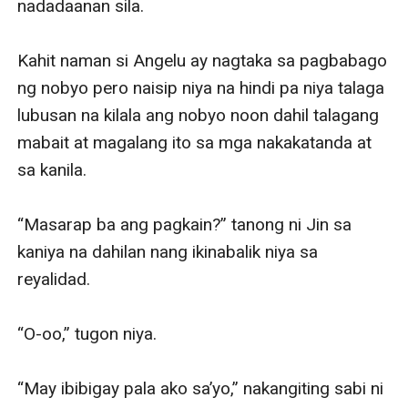
nadadaanan sila. 

Kahit naman si Angelu ay nagtaka sa pagbabago 
ng nobyo pero naisip niya na hindi pa niya talaga 
lubusan na kilala ang nobyo noon dahil talagang 
mabait at magalang ito sa mga nakakatanda at 
sa kanila.

“Masarap ba ang pagkain?” tanong ni Jin sa 
kaniya na dahilan nang ikinabalik niya sa 
reyalidad.

“O-oo,” tugon niya. 

“May ibibigay pala ako sa’yo,” nakangiting sabi ni 