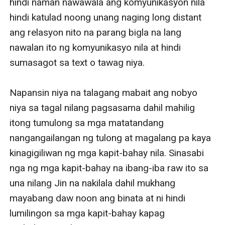
hindi naman nawawala ang komyunikasyon nila 
hindi katulad noong unang naging long distant 
ang relasyon nito na parang bigla na lang 
nawalan ito ng komyunikasyo nila at hindi 
sumasagot sa text o tawag niya.

Napansin niya na talagang mabait ang nobyo 
niya sa tagal nilang pagsasama dahil mahilig 
itong tumulong sa mga matatandang 
nangangailangan ng tulong at magalang pa kaya 
kinagigiliwan ng mga kapit-bahay nila. Sinasabi 
nga ng mga kapit-bahay na ibang-iba raw ito sa 
una nilang Jin na nakilala dahil mukhang 
mayabang daw noon ang binata at ni hindi 
lumilingon sa mga kapit-bahay kapag 