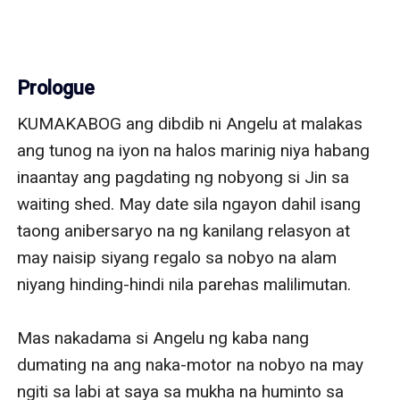
Prologue
KUMAKABOG ang dibdib ni Angelu at malakas 
ang tunog na iyon na halos marinig niya habang 
inaantay ang pagdating ng nobyong si Jin sa 
waiting shed. May date sila ngayon dahil isang 
taong anibersaryo na ng kanilang relasyon at 
may naisip siyang regalo sa nobyo na alam 
niyang hinding-hindi nila parehas malilimutan. 

Mas nakadama si Angelu ng kaba nang 
dumating na ang naka-motor na nobyo na may 
ngiti sa labi at saya sa mukha na huminto sa 