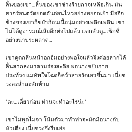
ลิ้นของเขา...ลิ้นของเขาช่างร้ายกาจเหลือเกิน มัน
สากร้อนตวัดยอดถันอ่อนไหวอย่างหยอกเย้า มืออีก
ข้างของเขาก็ขยำก้อนเนื้อนุ่มอย่างเพลิดเพลิน เขา
ไม่ได้ดูอารมณ์เสียอีกต่อไปแล้ว แต่กลับดู...เซ็กซี่
อย่างน่าประหลาด...

เขาดูดกลืนหน้าอกอิ่มอย่างพอใจแล้วจึงค่อยลากไล้
ลิ้นสากลงมาตามร่องสะดือ พอนางขยับกาย
ประท้วง แม่ทัพใจโฉดก็คว้าสายรัดเอวขึ้นมา เนี่ยซ
วงละล่ำละลักห้าม

"ดะ...เดี๋ยวก่อน ท่านจะทำอะไรน่ะ"

เขาไม่พูดไม่จา โน้มตัวมาทำท่าจะมัดมือนางกับ
หัวเตียง เนี่ยซวงจึงรีบเอ่ย
