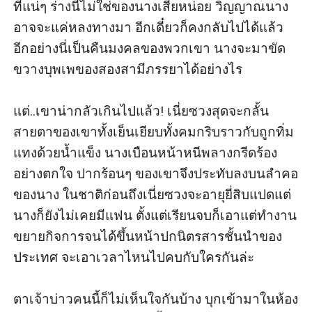
ที่แน่ๆ ร่างนี้ไม่ใช่ของนางเสียหน่อย วิญญาณนาง
อาจจะแค่หลงทางมา อีกเดี๋ยวก็คงกลับไปได้แล้ว 
อีกอย่างนี่เป็นคืนมงคลของพวกเขา นางจะมาขัด
ขวางบุพเพของสองสามีภรรยาได้อย่างไร

แต่..เขาน่ากลัวเกินไปแล้ว! เนี่ยซวงสุดจะกลั้น 
สายตาของเขาทั้งเย็นเยียบทั้งคมกริบราวกับถูกทิ่ม
แทงด้วยน้ำแข็ง นางเบือนหน้าหนีพลางกรีดร้อง
อย่างตกใจ ปากร้อนๆ ของเขาจึงประทับลงบนลำคอ
ของนาง ในชาติก่อนถึงเนี่ยซวงจะอายุยี่สิบแปดแต่
นางก็ยังไม่เคยมีแฟน ตั้งแต่เรียนจบก็เอาแต่ทำงาน 
ขยายกิจการจนได้ขึ้นหน้าปกนิตรสารชั้นนำของ
ประเทศ จะเอาเวลาไหนไปคบกับใครกันล่ะ

ตาเจ้าบ่าวคนนี้ก็ไม่เห็นใจกันบ้าง บุกเข้ามาในห้อง