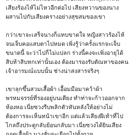
เสียงร้องไห้ไม่ไหวอีกต่อไป เสียงหวานของนาง
ผสานไปกับเสียงครางอย่างสุขสมของเขา

กว่าเขาจะเสร็จนางก็แทบขาดใจ หญิงสาวร้องไห้
จนเจ็บคอแสบตาไปหมด เพิ่งรู้ว่าครั้งแรกจะเจ็บ
ขนาดนี้ จะว่าไปก็ไม่แปลก ร่างนี้คงจะเพิ่งอายุได้
สิบห้าสิบหกเท่านั้นเอง ต้องมารองรับตัณหาของคน
เจ้าอารมณ์แบบนั้น ช่างน่าสงสารจริงๆ

เขาลุกขึ้นสวมเสื้อผ้า เอื้อมมือมาคว้าผ้า
พรหมจรรย์ที่รองอยู่บนเตียง ทำท่าจะก้าวออกจาก
ห้องหอ เนี่ยซวงรีบพลิกตัวหันหลังให้อย่างไม่
ต้องการจะเห็นหน้าเขาอีก แต่แล้วเสียงฝีเท้าที่ไป
ไกลถึงประตูกลับย้อนกลับมา เนี่ยซวงได้ยินเสียง
ถอดเสื้อผ้า นางสั่นยะเยือกไปทั้งกาย
