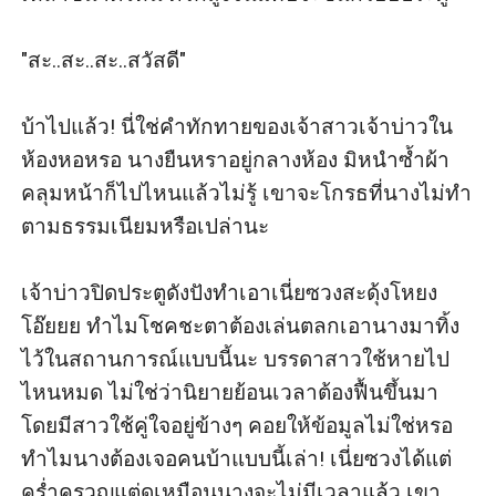
"สะ..สะ..สะ..สวัสดี"

บ้าไปแล้ว! นี่ใช่คำทักทายของเจ้าสาวเจ้าบ่าวใน
ห้องหอหรอ นางยืนหราอยู่กลางห้อง มิหนำซ้ำผ้า
คลุมหน้าก็ไปไหนแล้วไม่รู้ เขาจะโกรธที่นางไม่ทำ
ตามธรรมเนียมหรือเปล่านะ

เจ้าบ่าวปิดประตูดังปังทำเอาเนี่ยซวงสะดุ้งโหยง 
โอ๊ยยย ทำไมโชคชะตาต้องเล่นตลกเอานางมาทิ้ง
ไว้ในสถานการณ์แบบนี้นะ บรรดาสาวใช้หายไป
ไหนหมด ไม่ใช่ว่านิยายย้อนเวลาต้องฟื้นขึ้นมา
โดยมีสาวใช้คู่ใจอยู่ข้างๆ คอยให้ข้อมูลไม่ใช่หรอ 
ทำไมนางต้องเจอคนบ้าแบบนี้เล่า! เนี่ยซวงได้แต่
คร่ำครวญแต่ดูเหมือนนางจะไม่มีเวลาแล้ว เขา