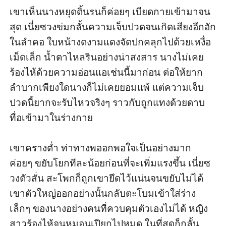
เขาเห็นนางหยุดดิ้นรนก็ค่อยๆ เบียดกายเข้ามาจน
สุด เนี่ยซวงข่มกลั้นความเจ็บปวดจนเกิดเสียงอึกอัก
ในลำคอ ใบหน้างดงามแดงจัดปกคลุกไปด้วยเหงื่อ
เม็ดเล็ก น้ำตาไหลรินอย่างน่าสงสาร นางไม่เคย
ร้องไห้ด้วยความอ่อนแอเช่นนี้มาก่อน ต่อให้ยาก
ลำบากเพียงใดนางก็ไม่เคยยอมแพ้ แต่ความเจ็บ
ปวดนี้ยากจะรับไหวจริงๆ ราวกับถูกแทงด้วยดาบ
ทื่อเข้ามาในร่างกาย

เขาครางต่ำ ท่าทางพออกพอใจเป็นอย่างมาก 
ค่อยๆ ขยับโยกทีละน้อยก่อนที่จะเพิ่มแรงขึ้น เนี่ยซ
วงตัวสั่น สะโพกก็ถูกเขายึดไว้แน่นจนขยับไม่ได้ 
เขาตัวใหญ่ออกอย่างนั้นกลับตะโบมเข้าใส่ร่าง
เล็กๆ ของนางอย่างคนที่ควบคุมตัวเองไม่ได้ หญิง
สาวร้องไห้จนหมอนเปียกไปหมด ในที่สุดก็กลั้น