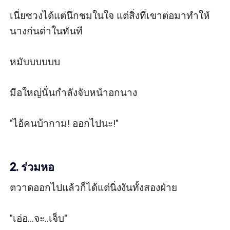
เนี่ยซวงได้แต่นึกชมในใจ แต่สิ่งที่เขาต่อมาทำให้
นางก่นด่าในทันที

หมับบบบบบ

มือใหญ่นั่นกำลังจับหน้าอกนาง

"ไอ้คนบ้ากาม! ออกไปนะ!"

2. ร่วมหอ
ตวาดออกไปแล้วก็ได้แต่นิ่งงันทั้งสองฝ่าย

"เอ่อ...จะ..เจ็บ"
