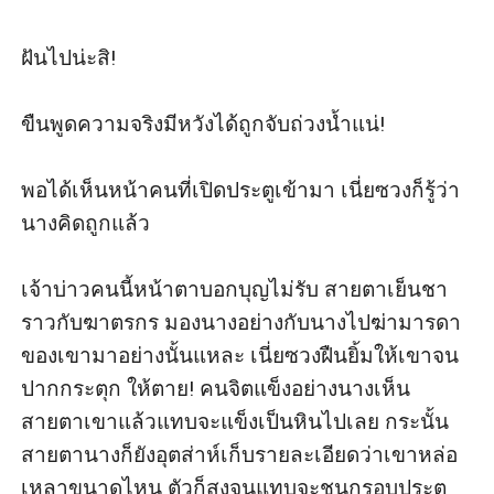
ฝันไปน่ะสิ!

ขืนพูดความจริงมีหวังได้ถูกจับถ่วงน้ำแน่!

พอได้เห็นหน้าคนที่เปิดประตูเข้ามา เนี่ยซวงก็รู้ว่า
นางคิดถูกแล้ว

เจ้าบ่าวคนนี้หน้าตาบอกบุญไม่รับ สายตาเย็นชา
ราวกับฆาตรกร มองนางอย่างกับนางไปฆ่ามารดา
ของเขามาอย่างนั้นแหละ เนี่ยซวงฝืนยิ้มให้เขาจน
ปากกระตุก ให้ตาย! คนจิตแข็งอย่างนางเห็น
สายตาเขาแล้วแทบจะแข็งเป็นหินไปเลย กระนั้น
สายตานางก็ยังอุตส่าห์เก็บรายละเอียดว่าเขาหล่อ
เหลาขนาดไหน ตัวก็สูงจนแทบจะชนกรอบประตู
