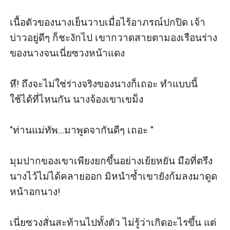
เนื้อตัวของนางเย็นวาบเมื่อไร้อาภรณ์ปกปิด เจ้า
บ่าวอยู่ดีๆ ก็ชะงักไป เขากวาดสายตามองเรือนร่าง
ของนางจนเนี่ยซวงหน้าแดง 

หึ! ถึงจะไม่ใช่ร่างจริงของนางก็เถอะ ทำแบบนี้
ใช้ได้ที่ไหนกัน นางจ้องเขาเขม็ง

"ท่านแม่ทัพ...มาพูดจากันดีๆ เถอะ "

มุมปากของเขาเพียงยกขึ้นอย่างเย้ยหยัน มือที่ตรึง
นางไว้ไม่ได้คลายออก มิหนำซ้ำเขายังก้มลงมาดูด
หน้าอกนาง!

เนี่ยซวงสั่นสะท้านไปทั้งตัว ไม่รู้ว่าเกิดอะไรขึ้น แต่