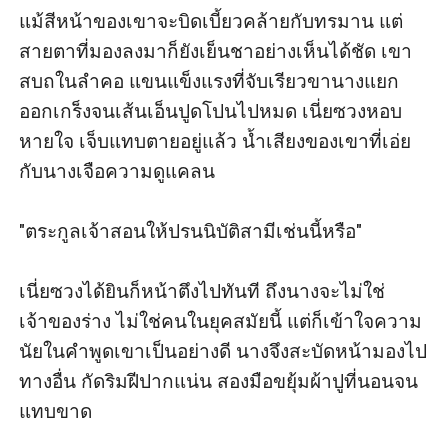
แม้สีหน้าของเขาจะบิดเบี้ยวคล้ายกับทรมาน แต่
สายตาที่มองลงมาก็ยังเย็นชาอย่างเห็นได้ชัด เขา
สบถในลำคอ แขนแข็งแรงที่จับเรียวขานางแยก
ออกเกร็งจนเส้นเอ็นปูดโปนไปหมด เนี่ยซวงหอบ
หายใจ เจ็บแทบตายอยู่แล้ว น้ำเสียงของเขาที่เอ่ย
กับนางเจือความดูแคลน

"ตระกูลเจ้าสอนให้ปรนนิบัติสามีเช่นนี้หรือ"

เนี่ยซวงได้ยินก็หน้าตึงไปทันที ถึงนางจะไม่ใช่
เจ้าของร่าง ไม่ใช่คนในยุคสมัยนี้ แต่ก็เข้าใจความ
นัยในคำพูดเขาเป็นอย่างดี นางจึงสะบัดหน้ามองไป
ทางอื่น กัดริมฝีปากแน่น สองมือขยุ้มผ้าปูที่นอนจน
แทบขาด
