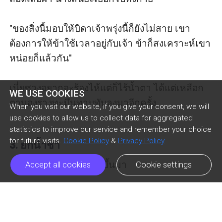
"ของสิ่งนี้มอบให้บิดาเจ้าพรุ่งนี้ก็ยังไม่สาย เขา
ต้องการให้ข้าใช้เวลาอยู่กับเจ้า ข้าก็สงเคราะห์เขา
หน่อยก็แล้วกัน"

เนี่ยซวงอยากจะร้องไห้แต่ก็ไร้น้ำตา ได้แต่เหลือก
WE USE COOKIES
ตามองร่างทะมึนทาบทับลงมาอีกครั้ง

When you visit our website, if you give your consent, we will
use cookies to allow us to collect data for aggregated
statistics to improve our service and remember your choice
for future visits.
Cookie Policy
&
Privacy Policy
3. ยกน้ำชา
เนี่ยซวงค่อยๆ ลืมตาตื่นขึ้นมา

Accept all cookies
Cookie settings
โชคดีจัง...แค่ฝันไปเท่านั้นเอง

Previous Episode
Next Episode
ic_arrow_left
ic_arrow_right