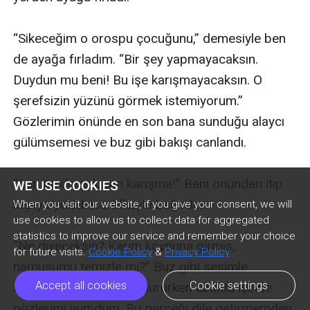
“Sikeceğim o orospu çocuğunu,” demesiyle ben 
de ayağa fırladım. “Bir şey yapmayacaksın. 
Duydun mu beni! Bu işe karışmayacaksın. O 
şerefsizin yüzünü görmek istemiyorum.” 
Gözlerimin önünde en son bana sunduğu alaycı 
gülümsemesi ve buz gibi bakışı canlandı. 

“Lan ne demek sen karışma!” Beni önünden itip 
WE USE COOKIES
kapıya yönelince öfkeyle bağırdım.

When you visit our website, if you give your consent, we will
use cookies to allow us to collect data for aggregated
statistics to improve our service and remember your choice
“Ne diyeceksin? Karım koynuna girmiş, 
for future visits.
Cookie Policy
&
Privacy Policy
namusumu temizle mi?” Buz gibi sesimle 
Accept all cookies
Cookie settings
adımları olduğu yerde dururken üzüntü içinde 
gözlerimi yumdum. Bu gerçeği dile getirmemden 