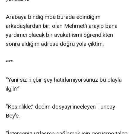
Arabaya bindiğimde burada edindiğim 
arkadaşlardan biri olan Mehmet'i arayıp bana 
yardımcı olacak bir avukat ismi öğrendikten 
sonra aldığım adrese doğru yola çıktım.

***

“Yani siz hiçbir şey hatırlamıyorsunuz bu olayla 
ilgili?”

“Kesinlikle,” dedim dosyayı inceleyen Tuncay 
Bey’e.

“İsterseniz uzlaşma sağlamak için görüşme talep 