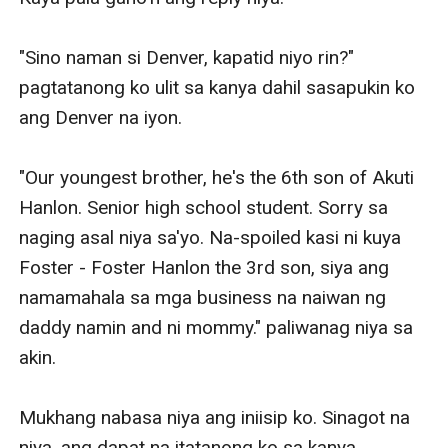
"Sino naman si Denver, kapatid niyo rin?" 
pagtatanong ko ulit sa kanya dahil sasapukin ko 
ang Denver na iyon. 

"Our youngest brother, he's the 6th son of Akuti 
Hanlon. Senior high school student. Sorry sa 
naging asal niya sa'yo. Na-spoiled kasi ni kuya 
Foster - Foster Hanlon the 3rd son, siya ang 
namamahala sa mga business na naiwan ng 
daddy namin and ni mommy." paliwanag niya sa 
akin.

Mukhang nabasa niya ang iniisip ko. Sinagot na 
niya, ang dapat na itatanong ko sa kanya.
