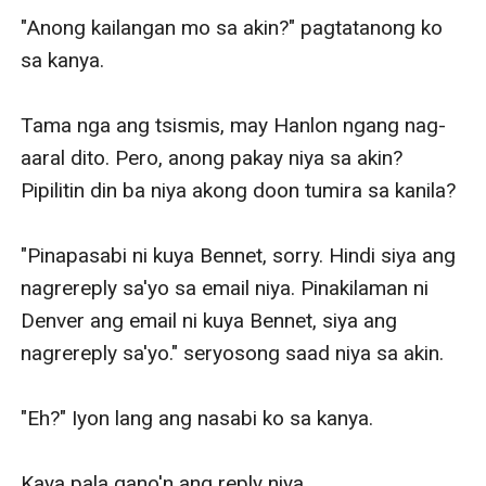
"Anong kailangan mo sa akin?" pagtatanong ko 
sa kanya. 

Tama nga ang tsismis, may Hanlon ngang nag-
aaral dito. Pero, anong pakay niya sa akin? 
Pipilitin din ba niya akong doon tumira sa kanila?

"Pinapasabi ni kuya Bennet, sorry. Hindi siya ang 
nagrereply sa'yo sa email niya. Pinakilaman ni 
Denver ang email ni kuya Bennet, siya ang 
nagrereply sa'yo." seryosong saad niya sa akin. 

"Eh?" Iyon lang ang nasabi ko sa kanya. 

Kaya pala gano'n ang reply niya. 
