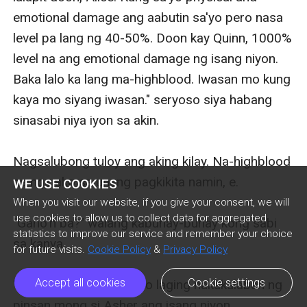
emotional damage ang aabutin sa'yo pero nasa 
level pa lang ng 40-50%. Doon kay Quinn, 1000% 
level na ang emotional damage ng isang niyon. 
Baka lalo ka lang ma-highblood. Iwasan mo kung 
kaya mo siyang iwasan." seryoso siya habang 
sinasabi niya iyon sa akin. 

Nagsalubong tuloy ang aking kilay. Na-highblood 
na nga ako sa unang pagkikita namin, e. 

WE USE COOKIES
When you visit our website, if you give your consent, we will
use cookies to allow us to collect data for aggregated
"Gano'n ba?" walang kabuhay-buhay kong sabi 
statistics to improve our service and remember your choice
sa kanya.

for future visits.
Cookie Policy
&
Privacy Policy
Accept all cookies
Cookie settings
"Oo gano'n nga! Alam ko laging nakakalaban ng 
pinsan mong si Asher ang isang niyon, 