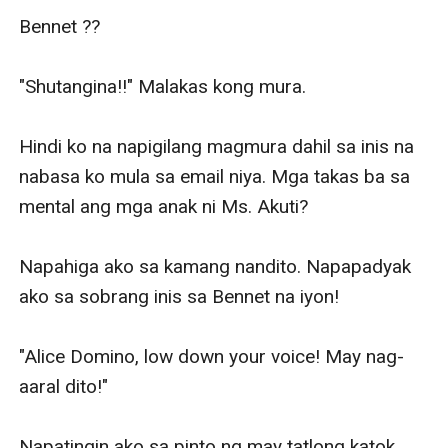
Bennet ?‍?

"Shutangina!!" Malakas kong mura.

Hindi ko na napigilang magmura dahil sa inis na 
nabasa ko mula sa email niya. Mga takas ba sa 
mental ang mga anak ni Ms. Akuti? 

Napahiga ako sa kamang nandito. Napapadyak 
ako sa sobrang inis sa Bennet na iyon!

"Alice Domino, low down your voice! May nag-
aaral dito!" 

Napatingin ako sa pinto ng may tatlong katok 