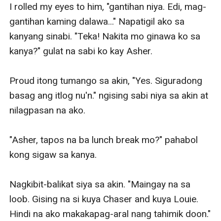
I rolled my eyes to him, "gantihan niya. Edi, mag-
gantihan kaming dalawa..." Napatigil ako sa 
kanyang sinabi. "Teka! Nakita mo ginawa ko sa 
kanya?" gulat na sabi ko kay Asher. 

Proud itong tumango sa akin, "Yes. Siguradong 
basag ang itlog nu'n." ngising sabi niya sa akin at 
nilagpasan na ako.

"Asher, tapos na ba lunch break mo?" pahabol 
kong sigaw sa kanya. 

Nagkibit-balikat siya sa akin. "Maingay na sa 
loob. Gising na si kuya Chaser and kuya Louie. 
Hindi na ako makakapag-aral nang tahimik doon." 