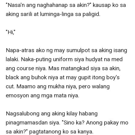
"Nasa'n ang naghahanap sa akin?" kausap ko sa 
aking sarili at luminga-linga sa paligid. 

"Hi," 

Napa-atras ako ng may sumulpot sa aking isang 
lalaki. Naka-puting uniform siya hudyat na med 
ang course niya. Mas matangkad siya sa akin, 
black ang buhok niya at may gupit itong boy's 
cut. Maamo ang mukha niya, pero walang 
emosyon ang mga mata niya. 

Nagsalubong ang aking kilay habang 
pinagmamasdan siya. "Sino ka? Anong pakay mo 
sa akin?" pagtatanong ko sa kanya.
