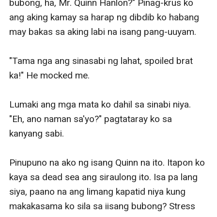
bubong, ha, Mr. Quinn Hanlon?" Pinag-krus ko 
ang aking kamay sa harap ng dibdib ko habang 
may bakas sa aking labi na isang pang-uuyam. 

"Tama nga ang sinasabi ng lahat, spoiled brat 
ka!" He mocked me.

Lumaki ang mga mata ko dahil sa sinabi niya.  
"Eh, ano naman sa'yo?" pagtataray ko sa 
kanyang sabi. 

Pinupuno na ako ng isang Quinn na ito. Itapon ko 
kaya sa dead sea ang siraulong ito. Isa pa lang 
siya, paano na ang limang kapatid niya kung 
makakasama ko sila sa iisang bubong? Stress 