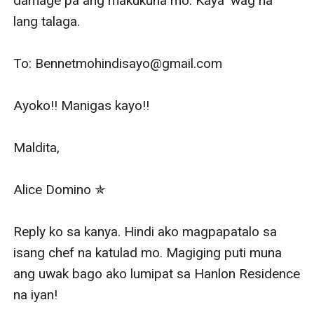
damage pa ang makukuha mo. Kaya 'wag na 
lang talaga. 

To: Bennetmohindisayo@gmail.com

Ayoko!! Manigas kayo!!

Maldita,

Alice Domino ✯

Reply ko sa kanya. Hindi ako magpapatalo sa 
isang chef na katulad mo. Magiging puti muna 
ang uwak bago ako lumipat sa Hanlon Residence 
na iyan!
