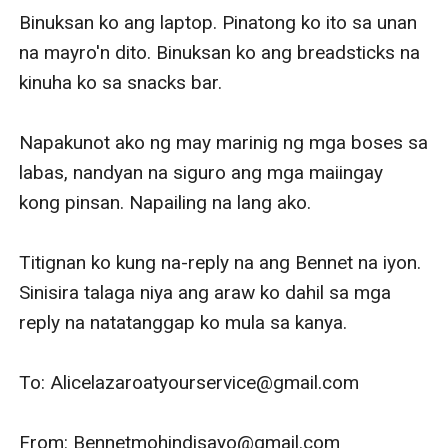
Binuksan ko ang laptop. Pinatong ko ito sa unan 
na mayro'n dito. Binuksan ko ang breadsticks na 
kinuha ko sa snacks bar. 

Napakunot ako ng may marinig ng mga boses sa 
labas, nandyan na siguro ang mga maiingay 
kong pinsan. Napailing na lang ako. 

Titignan ko kung na-reply na ang Bennet na iyon. 
Sinisira talaga niya ang araw ko dahil sa mga 
reply na natatanggap ko mula sa kanya. 

To: Alicelazaroatyourservice@gmail.com

From: Bennetmohindisayo@gmail.com
