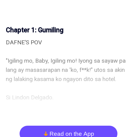
Chapter 1: Gumiling
DAFNEʼS POV

"Igiling mo, Baby, Igiling mo! Iyong sa sayaw pa 
lang ay masasarapan na 'ko, f**k!" utos sa akin 
ng lalaking kasama ko ngayon dito sa hotel. 

Si Lindon Delgado. 

Ibinenta ako ni nanay sa kanya dahil kailangan ng 
operahan si Donnalyn, ang kapatid ko sa ina na 
may sakit sa bato. 

Read on the App
arrow_down