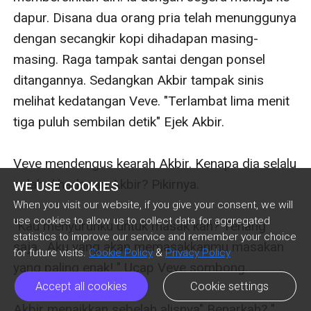
WE USE COOKIES
When you visit our website, if you give your consent, we will
use cookies to allow us to collect data for aggregated
statistics to improve our service and remember your choice
for future visits.
Cookie Policy
&
Privacy Policy
Accept all cookies
Cookie settings