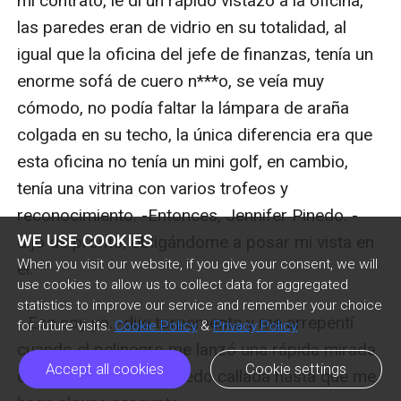
WE USE COOKIES
When you visit our website, if you give your consent, we will
use cookies to allow us to collect data for aggregated
statistics to improve our service and remember your choice
for future visits.
Cookie Policy
&
Privacy Policy
Accept all cookies
Cookie settings