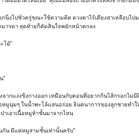
ข้าวฝีมือมี้ได้ไหมเอ่ย” คุณแม่ลองถามอีกครั้งหลังจากยกมือข
กนิ่งไปชั่วครู่ขณะใช้ความคิด ดวงตาไร้เดียงสาเหลือบไปม
ามารดา สุดท้ายก็ตัดสินใจพยักหน้าตกลง

ะโย้”

น”

ต่างจากแง่งขิงกางออก เหมือนกับตอนที่อยากกินไส้กรอกไม่มีผ
งเนื้อหมูนุ่มๆ ในน้ำพะโล้แสนอร่อย จินตนาการของลูกชายท
้าป่าเอาเนื้อหมูห้าชั้นมาจากไหน

นกัน มีแค่หมูสามชั้นเท่านั้นครับ”
