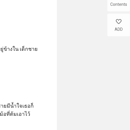
Contents
like
ADD
ู่ข้างใน เด็กชาย
ชายมีน้ำใจเธอก็
้อที่ต้มเอาไว้