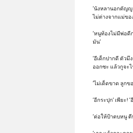
‘นังหลานอกตัญญู ก
ไม่ต่างจากแม่ของม
‘หนูท้องไม่มีพ่อดี
มัน’

‘อีเด็กปากดี ตัว
ออกซะ แล้วกูจะไปค
‘ไม่เด็ดขาด ลูกของ
‘อีกระปุก’ เพียะ! 
‘ต่อให้ป้าตบหนู ต