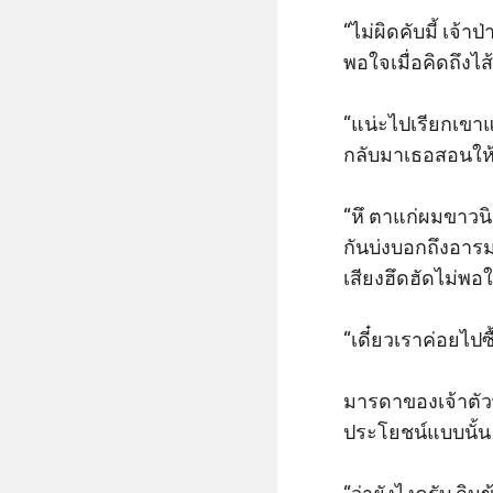
“ไม่ผิดคับมี้ เจ้
พอใจเมื่อคิดถึงไส
“แน่ะไปเรียกเขาแ
กลับมาเธอสอนให้ล
“หึ ตาแก่ผมขาวนิ
กันบ่งบอกถึงอารม
เสียงฮึดฮัดไม่พอ
“เดี๋ยวเราค่อยไปซื
มารดาของเจ้าตัวพ
ประโยชน์แบบนั้น
