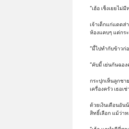
“เฮ้อ เช็งเยยไม่มี
เจ้าเด็กแก่แดดส่
ห้องแคบๆ แต่กระปุก
“มี้ไปทำกับข้าวก่อ
“คับมี้ เย่นกันฉอ
กระปุกเห็นลูกชายจ
เครื่องครัว เธอเช
ด้วยเงินเดือนอัน
สิทธิ์เลือก แม้ว่