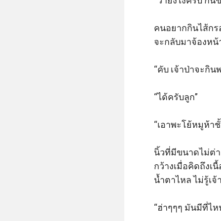
“ว่ายังไงครับ กิน
คนอยากกินไส้กรอ
จะกลับมาจ้องหน้
“คับ เจ้าป่าจะกินพ
“ได้ครับลูก”

“เอาพะโย้หมูห้าชั้
นิ้วที่มีขนาดไม่
กว้างเมื่อคิดถึ
น้ำตาไหล ไม่รู้เจ
“ฮ่าๆๆๆ มันมีที่ไห