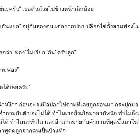
่นะครับ” เธอดันถ้วยไปข้างหน้าเล็กน้อย

 ฉามอันหยอ” อยู่กันสองคนแต่อยากปอกเปลือกไข่ตั้งสามฟองไ
กว่า ‘ฟอง’ ไม่เรียก ‘อัน’ ครับลูก”

ฉามฟอง”

อได้เลยครับ”

น้าหงึกๆ ก่อนจะลงมือปอกไข่ตามที่เคยถูกสอนมา กระปุกม
งคำถามกับตัวเองไม่ได้ ทำไมเธอถึงเกิดมาอาภัพนัก ทำไมถึ
ยไม่ได้ ทำไมนะทำไม และอีกมากมายกับคำถามที่ผุดขึ้นมาในใจ
คำพูดดูถูกจากคนเป็นป้าแท้ๆ
