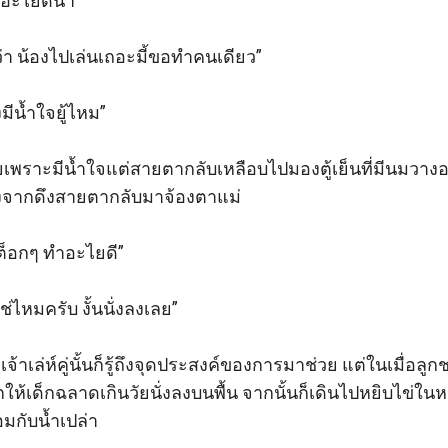
อะไยดีน้า”

่า น้องไปเล่นเถอะมี้ขอทำคนเดียว”

งมีน้ำใจยู้ไหม”

พราะมีน้ำใจแต่สายตากลับเหลือบไปมองตู้เย็นที่มีนมวางอย
ลังจากดึงสายตากลับมาจ้องตาแม่

ต็อกๆ ทำอะไยดี”

่ไหมครับ งั้นนั่งลงเลย”

้าเล่ห์คู่นั้นก็รู้ถึงจุดประสงค์ของการมาช่วย แต่ในเมื่อลูก
ห้เด็กฉลาดเกินวัยนั่งลงบนพื้น จากนั้นก็เดินไปหยิบไข่ในหม
มกับน้ำเปล่า
