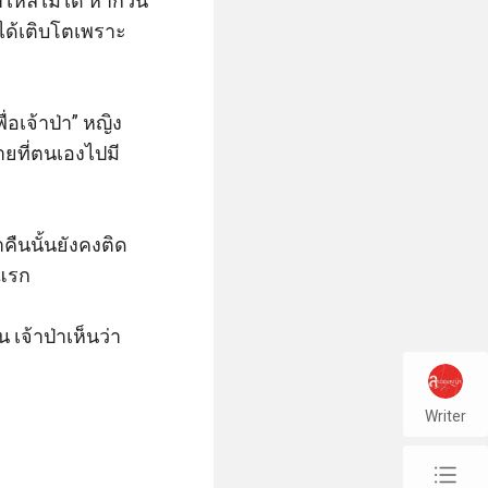
าไหลไม่ได้ หากวัน
่ได้เติบโตเพราะ
่อเจ้าป่า” หญิง
ชายที่ตนเองไปมี
ำคืนนั้นยังคงติด
แรก

 เจ้าป่าเห็นว่า
Writer
chap_list