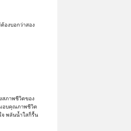
ม่ต้องบอกว่าสอง
องสภาพชีวิตของ
งมอบคุณภาพชีวิต
 พลันน้ำใสก็รื้น