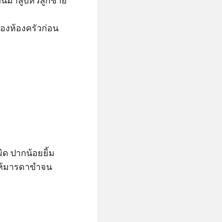
ึ้นมาลูบหัวลูกชาย

องห้องครัวก่อน
ิด ปากน้อยยิ้ม
ำให้มารดาขำจน