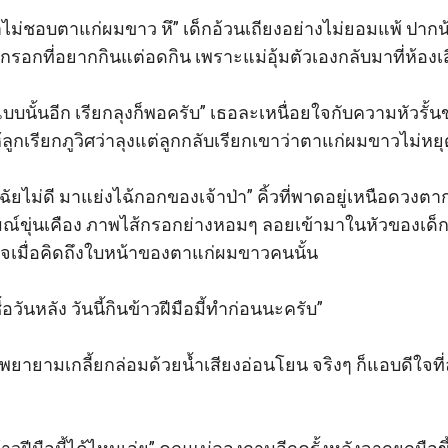
าป่าไม่ชอบตาแก่ผมขาว หึ” เด็กอ้วนเถียงอย่างไม่ยอมแพ้ ปาก
้กรอกที่อยากกินแต่อดกิน เพราะแม่อุ้มตัวเองกลับมาที่ห้องเส
บบนั้นอีก เรียกลุงก็พอครับ” เธอละเหนื่อยใจกับความหัวรั้น
ูกเรียกภูวิศว่าลุงแต่ลูกกลับเรียกเขาว่าตาแก่ผมขาวไม่หยุด
ฉัยไม่ดี มาแย่งไฉ้กอกของเจ้าป่า” คิ้วที่พาดอยู่เหนือดว
ณ์ขุ่นเคือง ภาพไส้กรอกย่างหอมๆ ลอยเข้ามาในหัวของเด็กน
ใจเมื่อคิดถึงใบหน้าของตาแก่ผมขาวคนนั้น

้อวันหลัง วันนี้กินข้าวฝีมือมี้ทำก่อนนะครับ”

ยายามเกลี้ยกล่อมด้วยน้ำเสียงอ่อนโยน จริงๆ ก็แอบดีใจที่ล