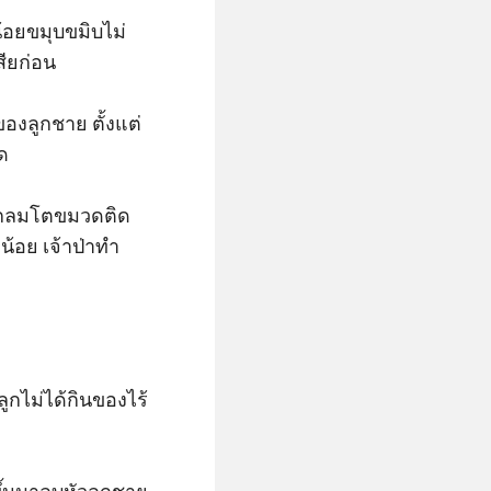
น้อยขมุบขมิบไม่
ียก่อน

ของลูกชาย ตั้งแต่


งตากลมโตขมวดติด
้อย เจ้าป่าทำ
ูกไม่ได้กินของไร้