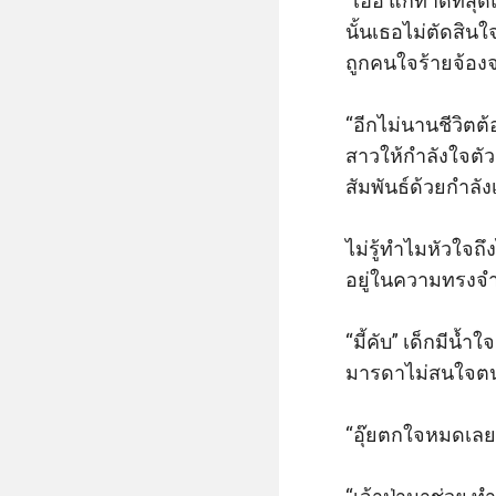
“เฮ้อ แกทำดีที่สุ
นั้นเธอไม่ตัดสินใ
ถูกคนใจร้ายจ้องจ
“อีกไม่นานชีวิตต้
สาวให้กำลังใจตัวเ
สัมพันธ์ด้วยกำลั
ไม่รู้ทำไมหัวใจถึ
อยู่ในความทรงจำ
“มี้คับ” เด็กมีน้ำ
มารดาไม่สนใจตนเ
“อุ๊ยตกใจหมดเลย