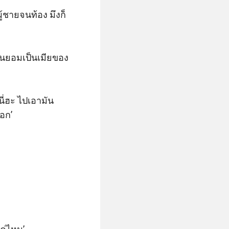
ู้ชายจนท้อง มึงก็
ีวันยอมเป็นเมียของ
นี่ฮะ ไปเอามัน
อก’
