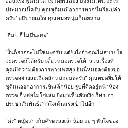
อ่อนแรง พูดไม่ได้ ไม่ได้ยินเสียง มองไม่เห็น อะไร
ประมาณนี้ครับ คุณชุติมนมีอาการพวกนี้หรือเปล่า
ครับ" อธิบายเสร็จ คุณหมอหนุ่มก็เอ่ยถาม

“อืม!.. ก็ไม่มีนะคะ” 

“งั้นก็อาจจะไม่ใช่นะครับ แต่ยังไงถ้าคุณไม่สบายใจ
จะตรวจก็ได้ครับ เดี๋ยวหมอตรวจให้  ส่วนเรื่องที่
คุณมีความต้องการทางเพศสูง อันนี้หมอคงต้องขอ
ตรวจอย่างละเอียดสักหน่อยนะครับ” คุณหมอยิ้มให้
ชุติมนออกอาการเขินเล็กน้อย รูปที่ติดอยู่หน้าห้อง
ตรวจ ก็หล่อไม่ใช่เล่น ยิ่งมาเห็นตัวจริง ก็ทำเอา
ประชาสัมพันธ์สาวใจเต้นแรงเข้าไปอีก

“ค่ะ” หญิงสาวก้มศีรษะลงเล็กน้อย อยู่ ๆ หัวใจของ