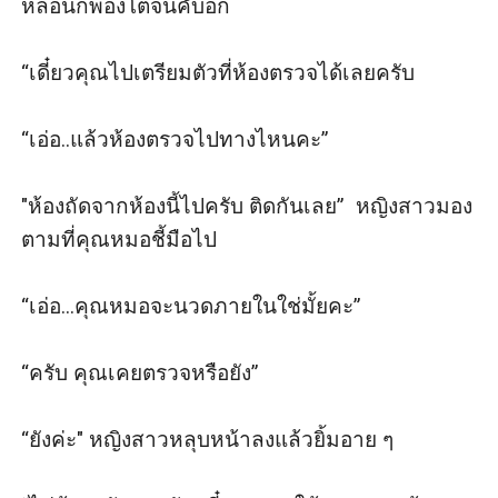
หล่อนก็พองโตจนคับอก 

“เดี๋ยวคุณไปเตรียมตัวที่ห้องตรวจได้เลยครับ

“เอ่อ..แล้วห้องตรวจไปทางไหนคะ” 

"ห้องถัดจากห้องนี้ไปครับ ติดกันเลย”  หญิงสาวมอง
ตามที่คุณหมอชี้มือไป

“เอ่อ...คุณหมอจะนวดภายในใช่มั้ยคะ” 

“ครับ คุณเคยตรวจหรือยัง” 

“ยังค่ะ" หญิงสาวหลุบหน้าลงแล้วยิ้มอาย ๆ
