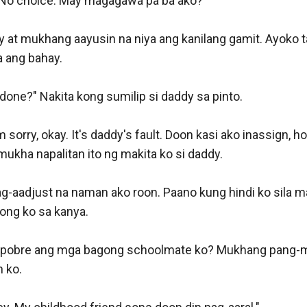
. No choice. May magagawa pa ba ako?

at mukhang aayusin na niya ang kanilang gamit. Ayoko 
 ang bahay. 

one?" Nakita kong sumilip si daddy sa pinto. 

sorry, okay. It's daddy's fault. Doon kasi ako inassign, ho
kha napalitan ito ng makita ko si daddy. 

Mag-aadjust na naman ako roon. Paano kung hindi ko sila 
ng ko sa kanya. 

pobre ang mga bagong schoolmate ko? Mukhang pang-
 ko. 
