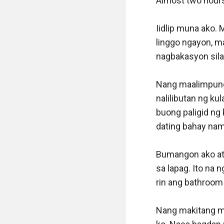
Almost two hours
Iidlip muna ako. 
linggo ngayon, ma
nagbakasyon sila.
Nang maalimpunga
nalilibutan ng kul
buong paligid ng 
dating bahay nami
Bumangon ako at 
sa lapag. Ito na 
rin ang bathroom 
Nang makitang ma