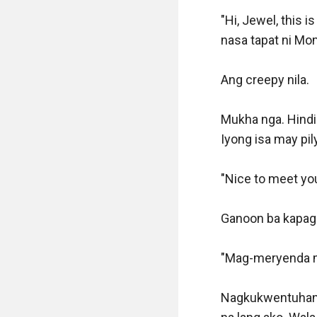
"Hi, Jewel, this 
nasa tapat ni Mom
Ang creepy nila. 

Mukha nga. Hindi
Iyong isa may pil
"Nice to meet you.
Ganoon ba kapag t
"Mag-meryenda mu
Nagkukwentuhan l