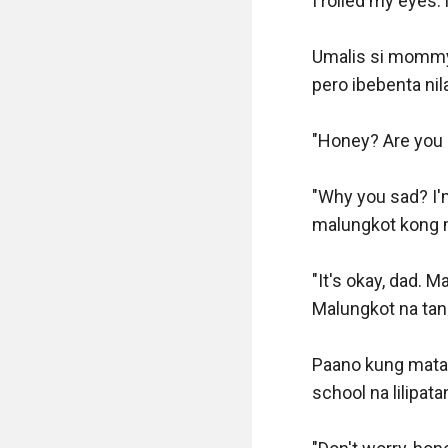
I rolled my eyes
Umalis si mommy 
pero ibebenta nila
"Honey? Are you d
"Why you sad? I'm 
malungkot kong mu
"It's okay, dad. 
Malungkot na tano
Paano kung mata
school na lilipatan