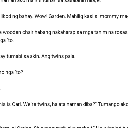
 naman ako maiintindihan sa sasabihin nila, e. 

likod ng bahay. Wow! Garden. Mahilig kasi si mommy mag
a wooden chair habang nakaharap sa mga tanim na rosa
 'to. 

y tumabi sa akin. Ang twins pala.

o nga 'to? 

 

this is Carl. We're twins, halata naman diba?" Tumango ako 