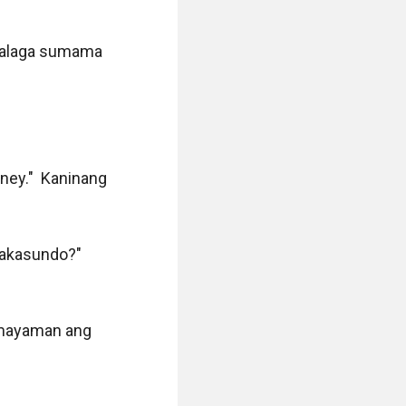
talaga sumama 
ney."  Kaninang 
makasundo?" 
mayaman ang 