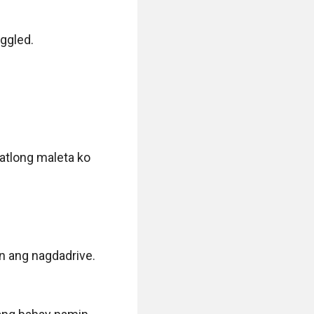
ggled. 

tlong maleta ko 
 ang nagdadrive. 