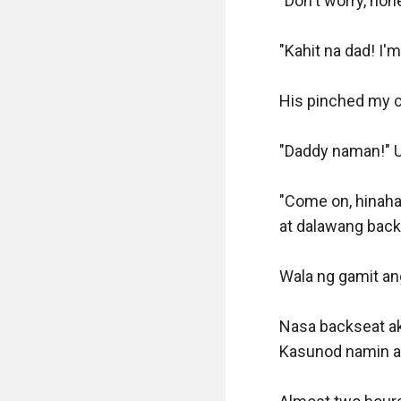
"Don't worry, hon
"Kahit na dad! I'm
His pinched my c
"Daddy naman!" Un
"Come on, hinaha
at dalawang backp
Wala ng gamit ang
Nasa backseat ak
Kasunod namin an