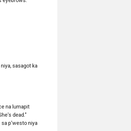
s eyebrows. 

niya, sasagot ka 
e na lumapit 
he's dead." 
sa p'westo niya 