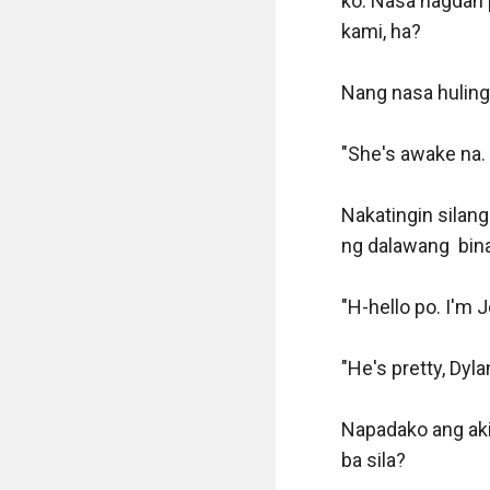
ko. Nasa hagdan 
kami, ha?

Nang nasa huling 
"She's awake na. 
Nakatingin silang
ng dalawang  bina
"H-hello po. I'm J
"He's pretty, Dyla
Napadako ang aki
ba sila?
