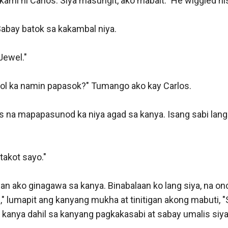
ami ni Carlos. Siya masungit, ako mabait." He wiggled hi
abay batok sa kakambal niya.

Jewel." 

ol ka namin papasok?" Tumango ako kay Carlos. 

s na mapapasunod ka niya agad sa kanya. Isang sabi lang 
takot sayo." 

n ako ginagawa sa kanya. Binabalaan ko lang siya, na onc
i," lumapit ang kanyang mukha at tinitigan akong mabuti, "S
kanya dahil sa kanyang pagkakasabi at sabay umalis siya 