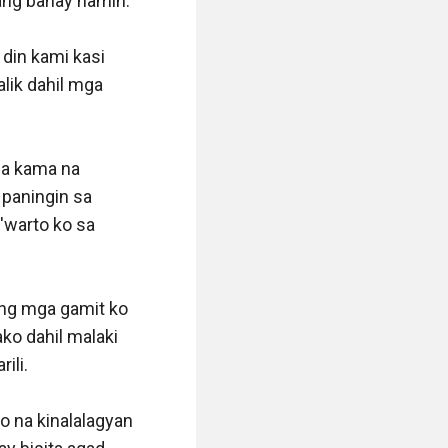
ng bahay namin. 

din kami kasi 
ik dahil mga 
a kama na 
 paningin sa 
'warto ko sa 
ng mga gamit ko 
o dahil malaki 
li. 

 na kinalalagyan 