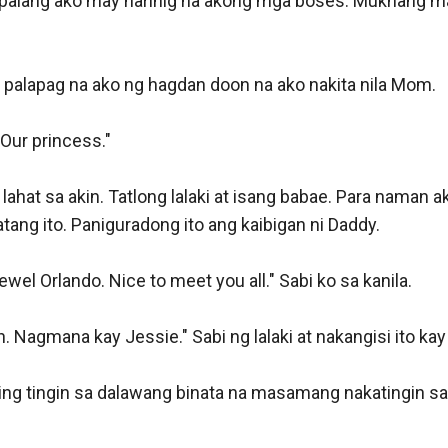
palang ako may narinig na akong mga boses. Mukhang may
palapag na ako ng hagdan doon na ako nakita nila Mom. 

Our princess." 

 lahat sa akin. Tatlong lalaki at isang babae. Para naman a
tang ito. Paniguradong ito ang kaibigan ni Daddy. 

ewel Orlando. Nice to meet you all." Sabi ko sa kanila.

n. Nagmana kay Jessie." Sabi ng lalaki at nakangisi ito kay 
ng tingin sa dalawang binata na masamang nakatingin sa a