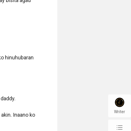
 bisita agad 
ko hinuhubaran 
daddy. 

Writer
kin. Inaano ko 
chap_list