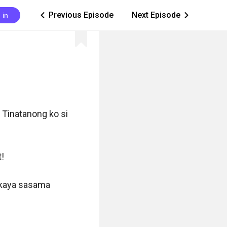
Previous Episode
Next Episode
 in
ic_arrow_left
ic_arrow_right
Tinatanong ko si 
!

 kaya sasama 