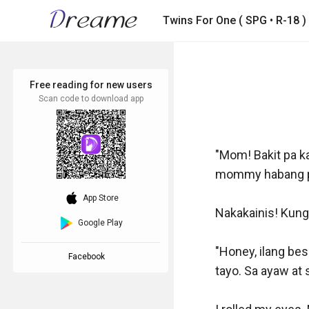
Twins For One ( SPG • R-18 )
Free reading for new users
Scan code to download app
"Mom! Bakit pa k
mommy habang pad
download_ios
App Store
Nakakainis! Kung 
Google Play
"Honey, ilang be
Facebook
tayo. Sa ayaw at 