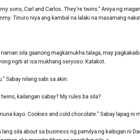
is my sons, Carl and Carlos. They're twins." Aniya ng maga
my. Tinuro niya ang kambal na lalaki na masamang nakatin
 naman sila gaanong magkamukha talaga, may pagkakaiba 
yong ngiti at isa mukhang seryoso. Katakot.

" Sabay nilang sabi sa akin. 

wins, kailangan sabay? My rules ba sila?

na kayo. Cookies and cold chocolate." Sabay lapag ni m
ang sila about sa business ng pamilya ng kaibigan ni Da