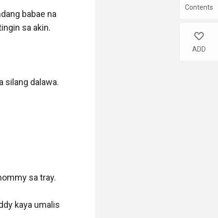
Contents
ndang babae na 
gin sa akin. 

like
ADD
silang dalawa. 
ommy sa tray. 

ddy kaya umalis 