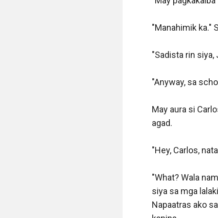
"May pagkakaiba k
"Manahimik ka." S
"Sadista rin siya, 
"Anyway, sa scho
May aura si Carlo
agad. 

"Hey, Carlos, nata
"What? Wala nama
siya sa mga lalak
Napaatras ako sa 