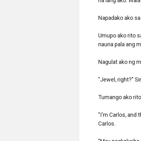
na lang ako. Wala
Napadako ako sa 
Umupo ako rito s
nauna pala ang mga
Nagulat ako ng ma
"Jewel, right?" Sin
Tumango ako rito.
"I'm Carlos, and 
Carlos.
