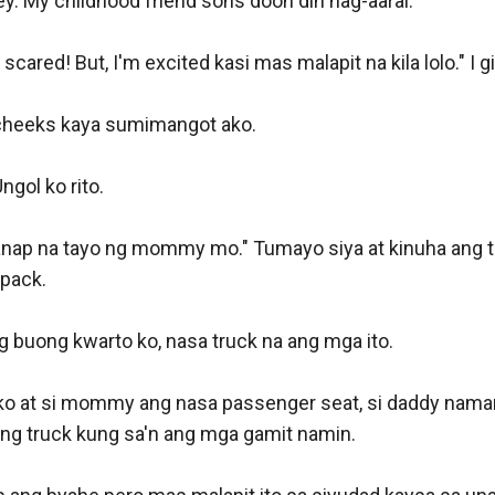
ey. My childhood friend sons doon din nag-aaral." 

 scared! But, I'm excited kasi mas malapit na kila lolo." I gi
heeks kaya sumimangot ako. 

gol ko rito.

nap na tayo ng mommy mo." Tumayo siya at kinuha ang ta
ack. 

 buong kwarto ko, nasa truck na ang mga ito.

o at si mommy ang nasa passenger seat, si daddy naman
g truck kung sa'n ang mga gamit namin.
