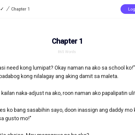
/
 ✓
Chapter 1
Log
Chapter 1
865
Words
asi need kong lumipat? Okay naman na ako sa school ko!" 
abog kong nilalagay ang aking damit sa maleta. 

kailan naka-adjust na ako, roon naman ako papalipatin ulit
ses ko bang sasabihin sayo, doon inassign ang daddy mo
sa gusto mo!" 
