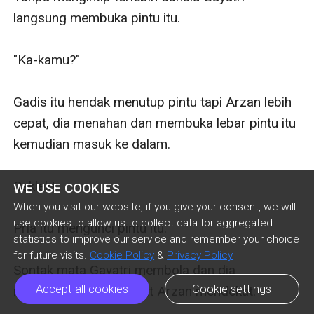
langsung membuka pintu itu.

"Ka-kamu?"

Gadis itu hendak menutup pintu tapi Arzan lebih 
cepat, dia menahan dan membuka lebar pintu itu 
kemudian masuk ke dalam.

Ceklek!

WE USE COOKIES
When you visit our website, if you give your consent, we will
use cookies to allow us to collect data for aggregated
Pria itu mengunci pintu itu.

statistics to improve our service and remember your choice
for future visits.
Cookie Policy
&
Privacy Policy
Sontak mata Gayatri membola dan dia 
Accept all cookies
Cookie settings
melangkah mundur saat Arzan mendekat.
