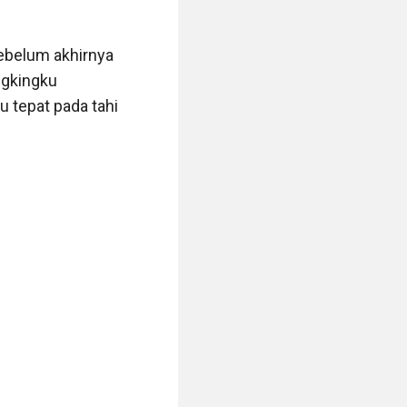
egitu hebat 
nikmat yang 
ebelum akhirnya 
belaiku 
gkingku 
amaku bercinta, 
tepat pada tahi 
, termasuk 
ku kesenangan 
emarinya bermain 
u membuatku 
dua tangannya 
ni lebih cepat 