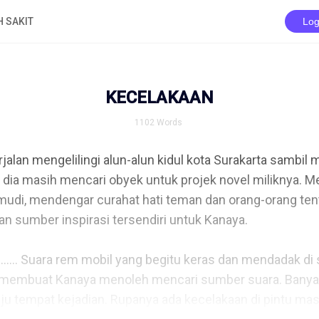
 SAKIT
Log
KECELAKAAN
1102
Words
jalan mengelilingi alun-alun kidul kota Surakarta sambil
dia masih mencari obyek untuk projek novel miliknya. Me
di, mendengar curahat hati teman dan orang-orang tenta
 sumber inspirasi tersendiri untuk Kanaya.

..... Suara rem mobil yang begitu keras dan mendadak di 
membuat Kanaya menoleh mencari sumber suara. Banyak
 tempat kejadian. Rupanya ada kecelakaan di pintu masu