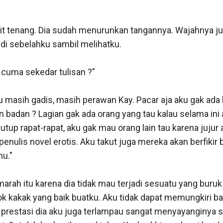
reka ga akan nuduh juga kalau emang ga ada buktinya." 

kit tenang. Dia sudah menurunkan tangannya. Wajahnya ju
rang itu ?" 

 di sebelahku sambil melihatku. 

cahan kaca Nay, dia mengalami robek kornea mata sehi
cuma sekedar tulisan ?"

 masih gadis, masih perawan Kay. Pacar aja aku gak ada l
anget Kay, masih muda begitu udah buta."

adan ? Lagian gak ada orang yang tau kalau selama ini ak
up rapat-rapat, aku gak mau orang lain tau karena jujur 
 lagi asal ada donor mata nanti. Tapi ya prosesnya lama."

penulis novel erotis. Aku takut juga mereka akan berfikir 
." 

soalnya."

arah itu karena dia tidak mau terjadi sesuatu yang buruk 
a anak orang kaya, pemilik beberapa showroom mobil, jadi
k kakak yang baik buatku. Aku tidak dapat memungkiri ba
ti akan mengusahakan semaksimal mungkin untuk anaknya
n prestasi dia aku juga terlampau sangat menyayanginya s