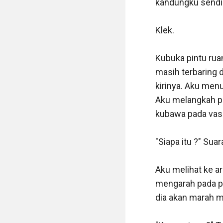
kandungku sendiri
"Tau darimana ?"

Klek.

"Ada tadi salah s
Kubuka pintu rua
"Angga ?"

masih terbaring d
kirinya. Aku men
"Itu lho pasienny
Aku melangkah pel
kubawa pada vas 
"Oh .." 

"Siapa itu ?" Sua
Setelah beberapa
aku memutuskan u
Aku melihat ke a
selesai. Sampai 
mengarah pada pos
di kamarnya. Aku
dia akan marah m
menyadari kalau c