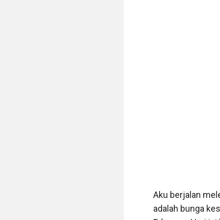
"Udah ga pa-pa ka
pertanyaan polisi 
"Tapi Kay .."

"Pak saya Kayla,
orangnya penakut.
"Iya bu ga pa-pa.
"Kay .... " 

"Udah ga pa-pa. 
kamu." 

Aku berjalan mele
"Beneran Kay ?"

adalah bunga ke