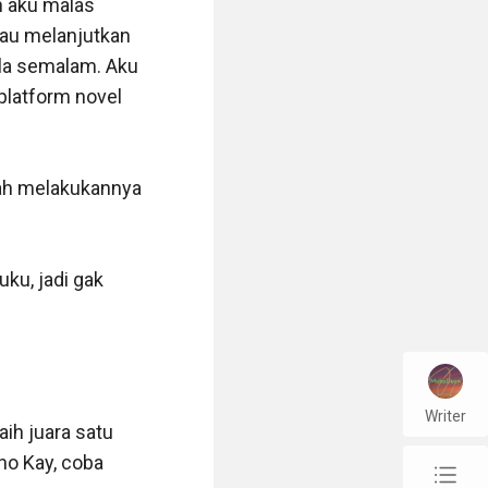
 aku malas 
au melanjutkan 
la semalam. Aku 
sepi untuk 
platform novel 
uga. Ini 
aku kalau aku 
ah melakukannya 
dak ada satu 
ku, jadi gak 
Writer
h juara satu 
o Kay, coba 
chap_list