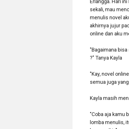
Erlangga. Hari i
"Iya janji."

sekali, mau menc
menulis novel ak
Akhirnya akupun 
akhirnya jujur pa
dimintai keterang
online dan aku me
pengalaman pertam
berfikiran macam
"Bagaimana bisa 
?" Tanya Kayla

Aku kembali ke da
orangpun keluarg
"Kay, novel onlin
semua juga yang a
"Kay ..." Aku mem
Kayla masih mena
"Hai Nay, gimana 
"Coba aja kamu bu
"Udah Kay, cuma d
lomba menulis, it