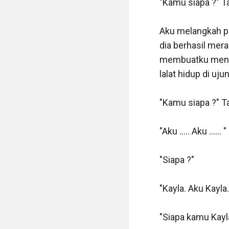
"Kamu siapa ?" T
Aku masih tereng
dalam memuaskan 
Aku melangkah pel
terus dia hujank
dia berhasil mera
sehingga membuat
membuatku menghe
demi cintaku pad
lalat hidup di ujung
tubuhku. Aku bah
Bayu adalah keba
"Kamu siapa ?" Ta
di kedua puting
terus mengeluarka
"Aku ..... Aku ...... " 

"Ah ...." Aku mel
"Siapa ?" 

Bayu menegakkan 
"Kayla. Aku Kayla
meraih pinggangk
hingga aku tidak 
"Siapa kamu Kayla 