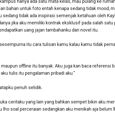
ni kampus hanya ada satu mata kelas, mau pulang ke rumah
ari bahan untuk foto entah kenapa sedang tidak mood, m
u sedang tidak ada inspirasi semenjak ketahuan oleh Kay
mengikuti polisi itu. Dia membawaku ketempat yang lebih 
danya jika aku memiliki kontrak eksklusif pada salah satu 
an. Kurang lebih tiga puluh menit sampai akhirnya selesai j
ndapatkan uang jajan tambahanku dari novel itu. 

aku berurusan dengan polisi, jadi tolong jangan salahin 
-macam jadinya. 

sesempurna itu cara tulisan kamu kalau kamu tidak pern
lam rumah sakit. Aku duduk di depan ruang ICU, disana ti
a dari orang yang kuketahui bernama Erlangga tersebut. 

e maupun offline itu banyak. Aku juga kan baca referensi bu
ku tulis itu pengalaman pribadi aku." 

anggil Kayla yang baru saja keluar dari ruang ICU.

tapku penuh selidik.

? Udah sama polisinya ?"

ka ceritaku yang lain yang bahkan sempet bikin aku merai
itanya-tanya aja kok." 

u lho soal perceraian sedangkan aku menikah aja belum lh