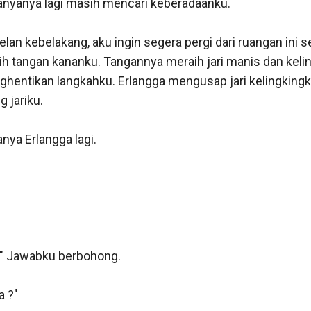
anyanya lagi masih mencari keberadaanku. 

ah-engah karena menikmati permainan cinta Bayu. Bayu b
wanita. Dia tidak berhenti membuatku berteriak karena 
an kebelakang, aku ingin segera pergi dari ruangan ini s
an padaku. Dia menciumiku, mencumbuiku, dan terus mem
ih tangan kananku. Tangannya meraih jari manis dan kelin
ku merasa berarti sebagai wanita. Ini adalah kesan pert
ntikan langkahku. Erlangga mengusap jari kelingkingku 
a Bayu aku bahkan rela memberikan segalanya pada Bayu
 jariku. 

kan sudah tidak memperdulikan lagi masa depanku, bagi
hagiaanku. Bayu mencium bibirku, dia melumat bibirku, j
nya Erlangga lagi.

ku, kejantanannya kembali memompa lubang kewanitaank
n desahan yang tertahan akibat lumatan dari bibir Bayu. 

epaskan desahanku begitu bibir Bayu terlepas dari bibirku.

tubuhnya, kejantanannya tidak terlepas dari milikku, ke
." Jawabku berbohong. 

u, dia kembali memompa lubang kenikmatan milikku, kali i
bisa lagi menahan untuk tidak berteriak. 

?" 
