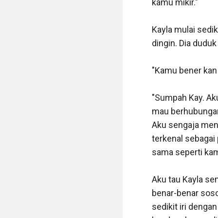
kamu mikir." 

"Nah iya kan ? Me
Kayla mulai sedi
"Gimana keadaan o
dingin. Dia duduk
"Matanya kena pe
"Kamu bener kan 
kebutaan."

"Sumpah Kay. Aku
"Hah ? Kasihan b
mau berhubungan b
Aku sengaja menut
"Bisa dia melihat
terkenal sebagai 
sama seperti kamu
"Oh gitu, kasihan 
Aku tau Kayla sem
"Denger-denger di
benar-benar soso
keluarganya pas
sedikit iri denga