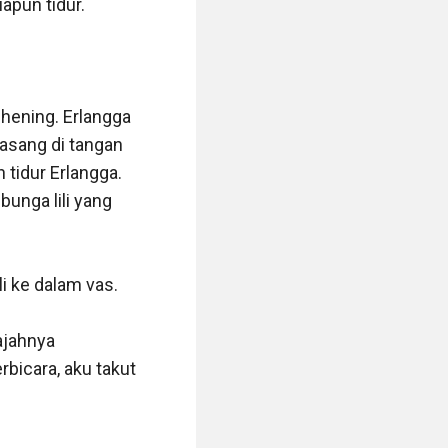
pun tidur. 

hening. Erlangga 
asang di tangan 
idur Erlangga. 
nga lili yang 
 ke dalam vas. 

ngan dari Angga 
ktiknya belum 
jahnya 
asih main game 
icara, aku takut 
u. Aku baru 
gga tadi. 
