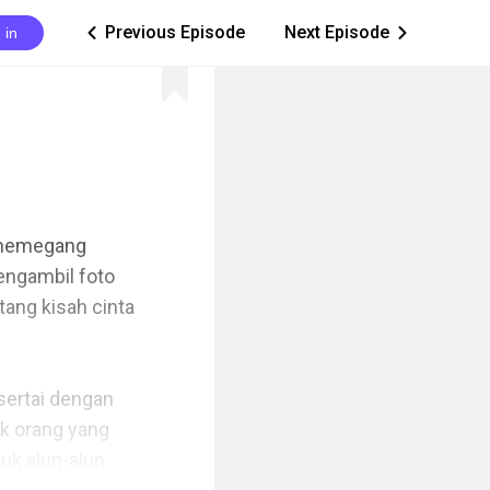
Previous Episode
Next Episode
 in
ic_arrow_left
ic_arrow_right
 memegang 
ngambil foto 
ng kisah cinta 
sertai dengan 
 orang yang 
k alun-alun 