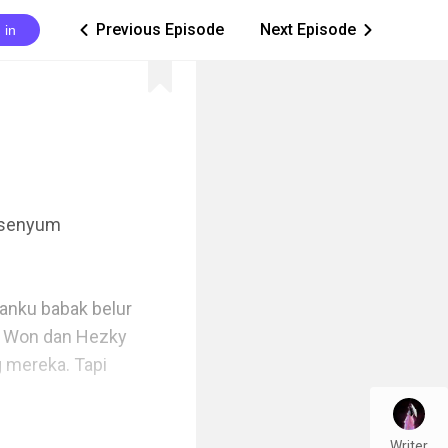
Previous Episode
Next Episode
 in
ic_arrow_left
ic_arrow_right
rsenyum 
nku babak belur 
n Won dan Hezky 
 mereka. Tapi 
Writer