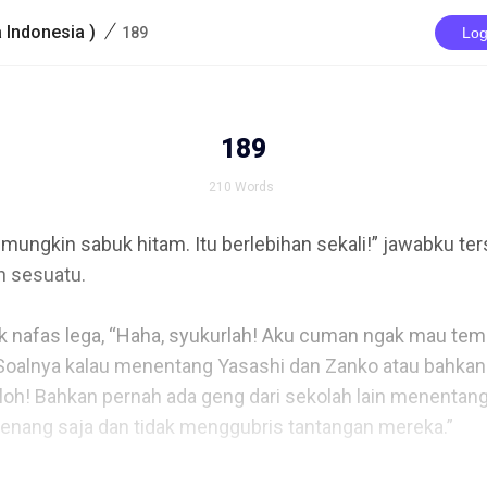
/
 Indonesia )
189
Log
189
210
Words
 mungkin sabuk hitam. Itu berlebihan sekali!” jawabku te
sesuatu.

 nafas lega, “Haha, syukurlah! Aku cuman ngak mau tema
 Soalnya kalau menentang Yasashi dan Zanko atau bahka
 loh! Bahkan pernah ada geng dari sekolah lain menentang
tenang saja dan tidak menggubris tantangan mereka.”
