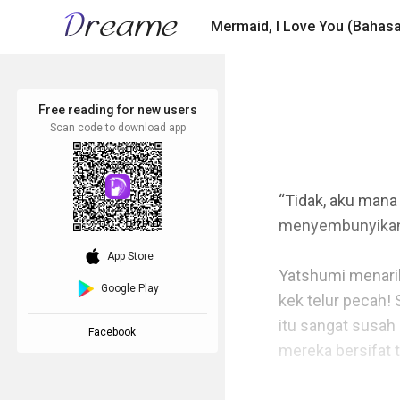
Mermaid, I Love You (Bahasa
Free reading for new users
Scan code to download app
“Tidak, aku mana
menyembunyikan 
download_ios
App Store
Yatshumi menarik
Google Play
kek telur pecah!
itu sangat susah
Facebook
mereka bersifat 